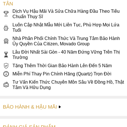
TÂN
Swiss Made dưới đồng hồ giây, logo hãng Grovana phía
trên.
Dịch Vụ Hậu Mãi Và Sửa Chữa Hàng Đầu Theo Tiêu
Chuẩn Thụy Sĩ
Luôn Cập Nhật Mẫu Mới Liên Tục, Phù Hợp Mọi Lứa
Tuổi
Nhà Phân Phối Chính Thức Và Trung Tâm Bảo Hành
Ủy Quyền Của Citizen, Movado Group
Lâu Đời Nhất Sài Gòn - 40 Năm Đứng Vững Trên Thị
Trường
Tặng Thêm Thời Gian Bảo Hành Lên Đến 5 Năm
Miễn Phí Thay Pin Chính Hãng (Quartz) Trọn Đời
Tư Vấn Kiến Thức Chuyên Môn Sâu Về Đồng Hồ, Thật
Tâm Và Hữu Dụng
BẢO HÀNH & HẬU MÃI