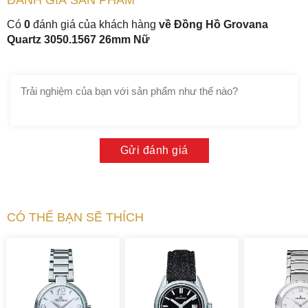
ĐÁNH GIÁ
SẢN PHẤM
Có
0
đánh giá của khách hàng
về Đồng Hồ Grovana
Quartz 3050.1567 26mm Nữ
Bộ dây da màu đen cùng bộ khóa cài màu trắng cũng bằng
thép không gỉ. Theo tiêu chuẩn đồng hồ mỏng nhẹ nên bộ
dây cũng mỏng nhẹ mềm mại ngay lần đầu đeo vào tay. Hai
đường chỉ may chắc chắn hai bên giúp bộ dây chắc và bền.
Dễ dàng thay bộ dây da khác như màu đen vân cá sấu hoặc
màu nâu. Nếu bạn nữ thích sự đổi mới tươi mát phá cách
hơn thì màu trắng, màu đỏ, màu da.
Gửi đánh giá
CÓ THỂ BẠN SẼ THÍCH