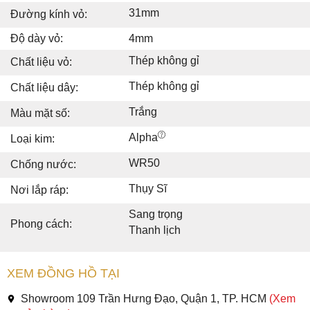
31mm
Đường kính vỏ:
Độ dày vỏ:
4mm
Thép không gỉ
Chất liệu vỏ:
Thép không gỉ
Chất liệu dây:
Trắng
Màu mặt số:
Alpha
Loại kim:
WR50
Chống nước:
Thụy Sĩ
Nơi lắp ráp:
Sang trọng
Phong cách:
Thanh lịch
XEM ĐỒNG HỒ TẠI
Showroom 109 Trần Hưng Đạo, Quận 1, TP. HCM
(Xem