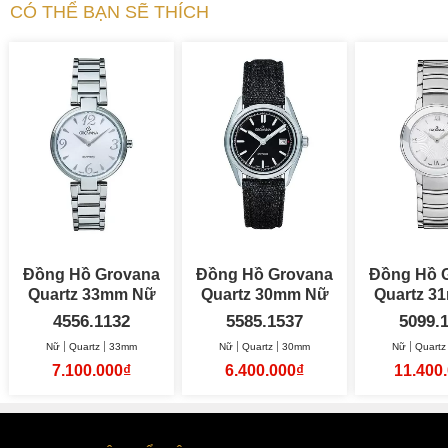
CÓ THỂ BẠN SẼ THÍCH
Đồng Hồ Grovana
Đồng Hồ Grovana
Đồng Hồ 
Quartz 33mm Nữ
Quartz 30mm Nữ
Qua
4556.1132
5585.1537
5099.
Nữ
Quartz
33mm
Nữ
Quartz
30mm
Nữ
Quartz
7.100.000₫
6.400.000₫
11.400