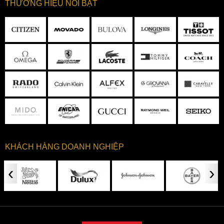
THƯƠNG HIỆU NỔI BẬT
KHÁCH HÀNG DOANH NGHIỆP
‹
›