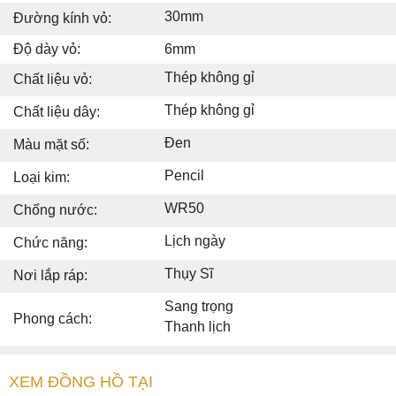
30mm
Đường kính vỏ:
Độ dày vỏ:
6mm
Thép không gỉ
Chất liệu vỏ:
Thép không gỉ
Chất liệu dây:
Đen
Màu mặt số:
Pencil
Loại kim:
WR50
Chống nước:
Lịch ngày
Chức năng:
Thụy Sĩ
Nơi lắp ráp:
Sang trọng
Phong cách:
Thanh lịch
XEM ĐỒNG HỒ TẠI