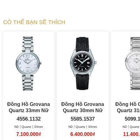
CÓ THỂ BẠN SẼ THÍCH
Đồng Hồ Grovana
Đồng Hồ Grovana
Đồng Hồ 
Quartz 33mm Nữ
Quartz 30mm Nữ
Qua
4556.1132
5585.1537
5099.
Nữ
Quartz
33mm
Nữ
Quartz
30mm
Nữ
Quartz
7.100.000₫
6.400.000₫
11.400