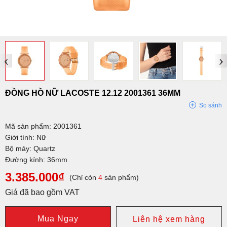
‹
›
ĐỒNG HỒ NỮ LACOSTE 12.12 2001361 36MM
So sánh
Mã sản phẩm: 2001361
Giới tính: Nữ
Bộ máy: Quartz
Đường kính: 36mm
3.385.000₫
(Chỉ còn
4
sản phẩm)
Giá đã bao gồm VAT
Mua Ngay
Liên hệ xem hàng