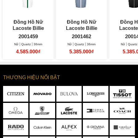
Đồng Hồ Nữ
Đồng Hồ Nữ
Đồng H
Lacoste Billie
Lacoste Billie
Lacoste 
36mm
36mm
36
2001459
2001462
2001
Nữ
Quartz
36mm
Nữ
Quartz
36mm
Nữ
Quartz
4.585.000₫
5.385.000₫
5.385.
THƯƠNG HIỆU NỔI BẬT