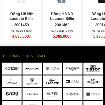
Đồng Hồ Nữ
Đồng Hồ Nữ
Đồng H
Lacoste Billie
Lacoste Billie
Lacoste 
36mm
36mm
36
2001459
2001462
2001
Nữ
Quartz
36mm
Nữ
Quartz
36mm
Nữ
Quartz
4.585.000₫
5.385.000₫
5.385.
THƯƠNG HIỆU NỔI BẬT