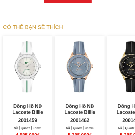
CÓ THỂ BẠN SẼ THÍCH
Đồng Hồ Nữ
Đồng Hồ Nữ
Đồng H
Lacoste Billie
Lacoste Billie
Lacoste 
36mm
36mm
36
2001459
2001462
2001
Nữ
Quartz
36mm
Nữ
Quartz
36mm
Nữ
Quartz