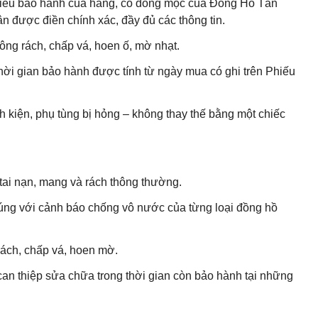
 Phiếu bảo hành của hãng, có đóng mộc của Đồng Hồ Tân
 được điền chính xác, đầy đủ các thông tin.
ng rách, chấp vá, hoen ố, mờ nhạt.
hời gian bảo hành được tính từ ngày mua có ghi trên Phiếu
h kiện, phụ tùng bị hỏng – không thay thế bằng một chiếc
ai nạn, mang và rách thông thường.
ng với cảnh báo chống vô nước của từng loại đồng hồ
ách, chấp vá, hoen mờ.
can thiệp sửa chữa trong thời gian còn bảo hành tại những