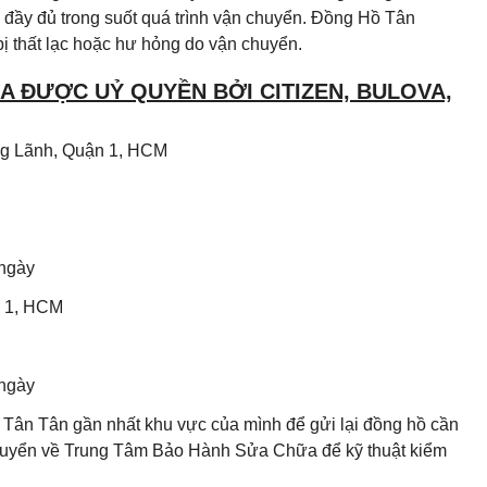
đầy đủ trong suốt quá trình vận chuyển. Đồng Hồ Tân
ị thất lạc hoặc hư hỏng do vận chuyển.
 ĐƯỢC UỶ QUYỀN BỞI CITIZEN, BULOVA,
Ông Lãnh, Quận 1, HCM
 ngày
n 1, HCM
 ngày
Tân Tân gần nhất khu vực của mình để gửi lại đồng hồ cần
chuyển về Trung Tâm Bảo Hành Sửa Chữa để kỹ thuật kiểm