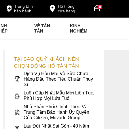
Trung tâm
Hệ thống
0
bảo hành
cửa hàng
ANH
VỀ TÂN
KINH
IỆP
TÂN
NGHIỆM
TẠI SAO QUÝ KHÁCH NÊN
CHỌN ĐỒNG HỒ TÂN TÂN
Dịch Vụ Hậu Mãi Và Sửa Chữa
Hàng Đầu Theo Tiêu Chuẩn Thụy
Sĩ
Luôn Cập Nhật Mẫu Mới Liên Tục,
Phù Hợp Mọi Lứa Tuổi
Nhà Phân Phối Chính Thức Và
Trung Tâm Bảo Hành Ủy Quyền
Của Citizen, Movado Group
Lâu Đời Nhất Sài Gòn - 40 Năm