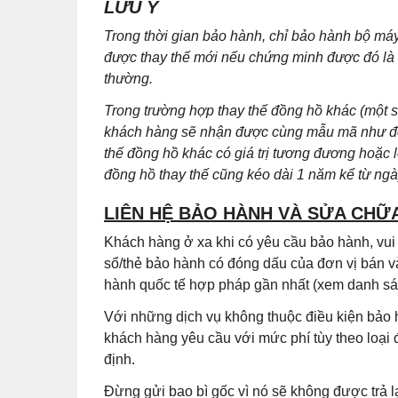
LƯU Ý
Trong thời gian bảo hành, chỉ bảo hành bộ m
được thay thế mới nếu chứng minh được đó là lỗ
thường.
Trong trường hợp thay thế đồng hồ khác (một
khách hàng sẽ nhận được cùng mẫu mã như đồn
thế đồng hồ khác có giá trị tương đương hoặc 
đồng hồ thay thế cũng kéo dài 1 năm kể từ ng
LIÊN HỆ BẢO HÀNH VÀ SỬA CHỮ
Khách hàng ở xa khi có yêu cầu bảo hành, vu
sổ/thẻ bảo hành có đóng dấu của đơn vị bán v
hành quốc tế hợp pháp gần nhất (xem danh sác
Với những dịch vụ không thuộc điều kiện bảo 
khách hàng yêu cầu với mức phí tùy theo loại
định.
Đừng gửi bao bì gốc vì nó sẽ không được trả