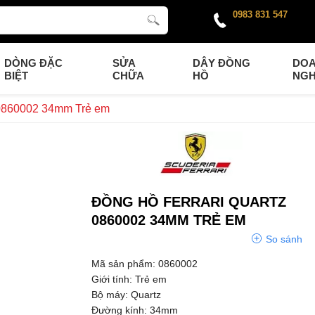
0983 831 547
DÒNG ĐẶC
SỬA
DÂY ĐỒNG
DO
BIỆT
CHỮA
HỒ
NGH
 0860002 34mm Trẻ em
ĐỒNG HỒ FERRARI QUARTZ
0860002 34MM TRẺ EM
So sánh
Mã sản phẩm: 0860002
Giới tính: Trẻ em
Bộ máy: Quartz
Đường kính: 34mm