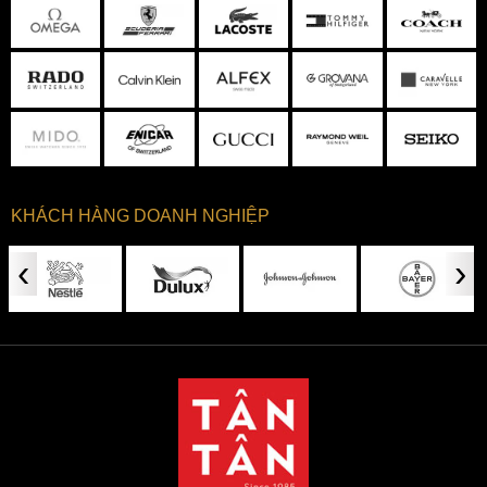
KHÁCH HÀNG DOANH NGHIỆP
‹
›