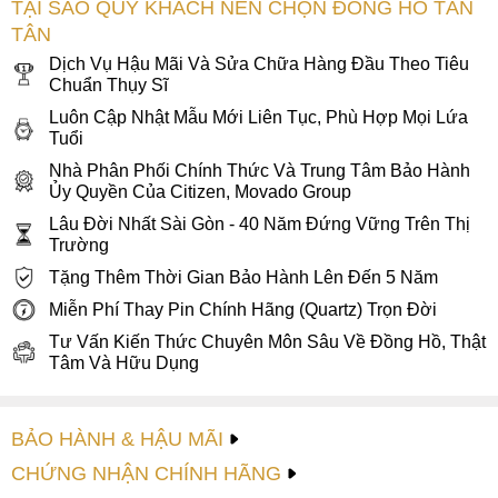
TẠI SAO QUÝ KHÁCH NÊN CHỌN ĐỒNG HỒ TÂN
TÂN
Dịch Vụ Hậu Mãi Và Sửa Chữa Hàng Đầu Theo Tiêu
Chuẩn Thụy Sĩ
Luôn Cập Nhật Mẫu Mới Liên Tục, Phù Hợp Mọi Lứa
Tuổi
Nhà Phân Phối Chính Thức Và Trung Tâm Bảo Hành
Ủy Quyền Của Citizen, Movado Group
Lâu Đời Nhất Sài Gòn - 40 Năm Đứng Vững Trên Thị
Trường
Tặng Thêm Thời Gian Bảo Hành Lên Đến 5 Năm
Miễn Phí Thay Pin Chính Hãng (Quartz) Trọn Đời
Tư Vấn Kiến Thức Chuyên Môn Sâu Về Đồng Hồ, Thật
Tâm Và Hữu Dụng
BẢO HÀNH & HẬU MÃI
CHỨNG NHẬN CHÍNH HÃNG