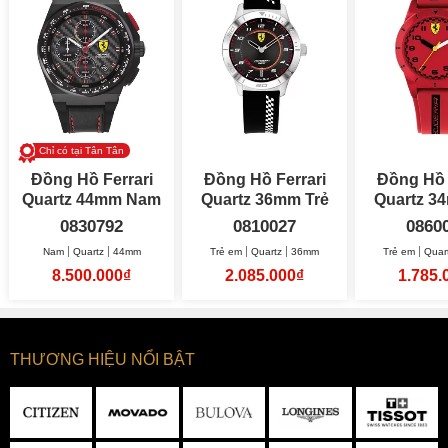
Chỉ có tại Tân Tân
Đồng Hồ Ferrari
Đồng Hồ Ferrari
Đồng Hồ 
Quartz 44mm Nam
Quartz 36mm Trẻ
Quartz 34mm Trẻ
em
e
0830792
0810027
0860
Nam
Quartz
44mm
Trẻ em
Quartz
36mm
Trẻ em
Quar
8.500.000₫
2.085.000₫
1.785.
THƯƠNG HIỆU NỔI BẬT