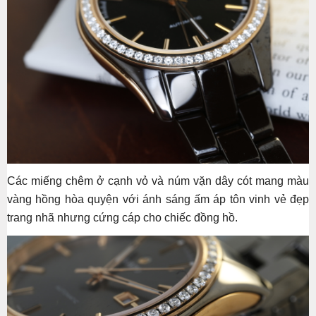
Các miếng chêm ở cạnh vỏ và núm vặn dây cót mang màu
vàng hồng hòa quyện với ánh sáng ấm áp tôn vinh vẻ đẹp
trang nhã nhưng cứng cáp cho chiếc đồng hồ.