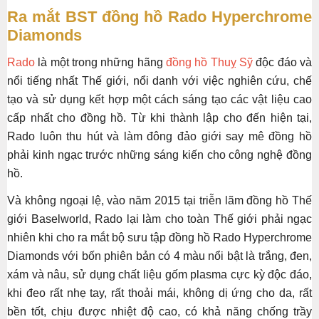
Ra mắt BST đồng hồ Rado Hyperchrome
Diamonds
Rado
là một trong những hãng
đồng hồ Thuỵ Sỹ
độc đáo và
nổi tiếng nhất Thế giới, nổi danh với việc nghiên cứu, chế
tạo và sử dụng kết hợp một cách sáng tạo các vật liệu cao
cấp nhất cho đồng hồ. Từ khi thành lập cho đến hiện tại,
Rado luôn thu hút và làm đông đảo giới say mê đồng hồ
phải kinh ngạc trước những sáng kiến cho công nghệ đồng
hồ.
Và không ngoại lệ, vào năm 2015 tại triễn lãm đồng hồ Thế
giới Baselworld, Rado lại làm cho toàn Thế giới phải ngạc
nhiên khi cho ra mắt bộ sưu tập đồng hồ Rado Hyperchrome
Diamonds với bốn phiên bản có 4 màu nổi bật là trắng, đen,
xám và nâu, sử dụng chất liệu gốm plasma cực kỳ độc đáo,
khi đeo rất nhẹ tay, rất thoải mái, không dị ứng cho da, rất
bền tốt, chịu được nhiệt độ cao, có khả năng chống trầy