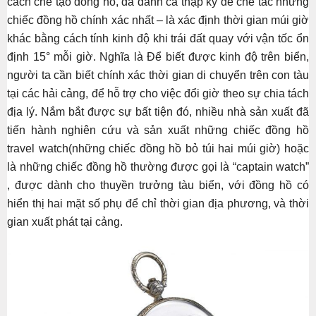
cách chế tạo đồng hồ, đã dành cả thập kỷ để chế tác những
chiếc đồng hồ chính xác nhất – là xác định thời gian múi giờ
khác bằng cách tính kinh độ khi trái đất quay với vận tốc ổn
định 15° mỗi giờ. Nghĩa là Để biết được kinh độ trên biển,
người ta cần biết chính xác thời gian di chuyển trên con tàu
tại các hải cảng, để hỗ trợ cho việc đổi giờ theo sự chia tách
địa lý. Nắm bắt được sự bất tiện đó, nhiều nhà sản xuất đã
tiến hành nghiên cứu và sản xuất những chiếc đồng hồ
travel watch(những chiếc đồng hồ bỏ túi hai múi giờ) hoặc
là những chiếc đồng hồ thường được gọi là “captain watch”
, được dành cho thuyền trưởng tàu biển, với đồng hồ có
hiển thị hai mặt số phụ để chỉ thời gian địa phương, và thời
gian xuất phát tại cảng.