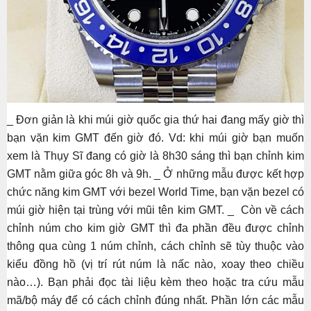
_ Đơn giản là khi múi giờ quốc gia thứ hai đang mấy giờ thì
bạn vặn kim GMT đến giờ đó. Vd: khi múi giờ bạn muốn
xem là Thụy Sĩ đang có giờ là 8h30 sáng thì bạn chỉnh kim
GMT nằm giữa góc 8h và 9h. _ Ở những mẫu được kết hợp
chức năng kim GMT với bezel World Time, bạn vặn bezel có
múi giờ hiện tại trùng với mũi tên kim GMT. _ Còn về cách
chỉnh núm cho kim giờ GMT thì đa phần đều được chỉnh
thông qua cùng 1 núm chỉnh, cách chỉnh sẽ tùy thuộc vào
kiểu đồng hồ (vị trí rút núm là nấc nào, xoay theo chiều
nào…). Bạn phải đọc tài liệu kèm theo hoặc tra cứu mẫu
mã/bộ máy để có cách chỉnh đúng nhất. Phần lớn các mẫu