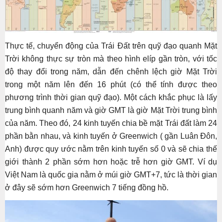
Thực tế, chuyển động của Trái Đất trên quỹ đạo quanh Mặt
Trời không thực sự tròn mà theo hình elíp gần tròn, với tốc
độ thay đổi trong năm, dẫn đến chênh lệch giờ Mặt Trời
trong một năm lên đến 16 phút (có thể tính được theo
phương trình thời gian quỹ đạo). Một cách khắc phục là lấy
trung bình quanh năm và giờ GMT là giờ Mặt Trời trung bình
của năm. Theo đó, 24 kinh tuyến chia bề mặt Trái đất làm 24
phần bằn nhau, và kinh tuyến ở Greenwich ( gần Luân Đôn,
Anh) được quy ước nằm trên kinh tuyến số 0 và sẽ chia thế
giới thành 2 phần sớm hơn hoặc trễ hơn giờ GMT. Ví dụ
Việt Nam là quốc gia nằm ở múi giờ GMT+7, tức là thời gian
ở đây sẽ sớm hơn Greenwich 7 tiếng đồng hồ.