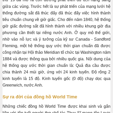
giữa các vùng. Trước hết là sự phát triển của mạng lưới hệ
thống đường sắt đã thúc đẩy đã thúc đẩy việc hình thành
tiêu chuẩn chung về giờ giấc. Cho đến năm 1840, hệ thống
giờ giấc đường sắt đã hình thành với nhiều khung giờ địa
phương cần thiết tại riêng nước Anh. Ở quy mô thế giới,
nhờ vào nỗ lực và ý tưởng của kỹ sư Canada - Sandford
Fleming, một hệ thống quy ước thời gian chuẩn đã được
công nhận tại Hội thảo Meridian tổ chức tại Washington năm
1884 và được thông qua bởi nhiều quốc gia. Nội dung của
hệ thống quy ước thời gian chuẩn là: Quả địa cầu được
chia thành 24 múi giờ, ứng với 24 kinh tuyến. Độ rộng 2
kinh tuyến là 15 độ. Kinh tuyến gốc (0 độ) chạy dọc qua
Greenwich, nước Anh.
Sự ra đời của đồng hồ World Time
Những chiếc đồng hồ World Time được khai sinh và gắn
liền với tên tuổi người thợ chế tác Thụy Sĩ mang tên Louis