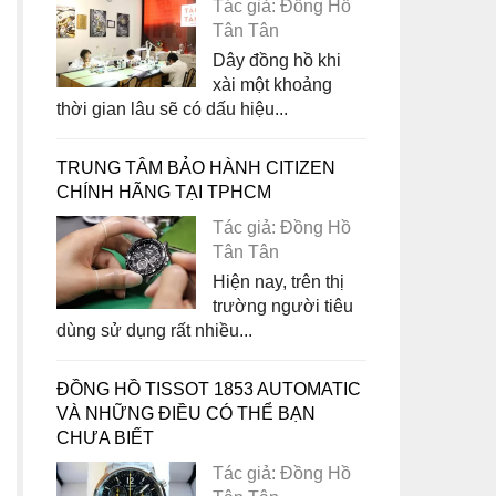
Tác giả: Đồng Hồ
Tân Tân
Dây đồng hồ khi
xài một khoảng
thời gian lâu sẽ có dấu hiệu...
TRUNG TÂM BẢO HÀNH CITIZEN
CHÍNH HÃNG TẠI TPHCM
Tác giả: Đồng Hồ
Tân Tân
Hiện nay, trên thị
trường người tiêu
dùng sử dụng rất nhiều...
ĐỒNG HỒ TISSOT 1853 AUTOMATIC
VÀ NHỮNG ĐIỀU CÓ THỂ BẠN
CHƯA BIẾT
Tác giả: Đồng Hồ