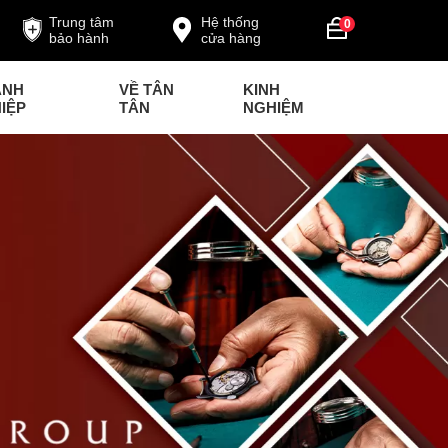
Trung tâm
Hệ thống
0
bảo hành
cửa hàng
ANH
VỀ TÂN
KINH
IỆP
TÂN
NGHIỆM