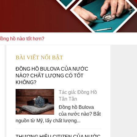
ồng hồ nào tốt hơn?
BÀI VIẾT NỔI BẬT
ĐỒNG HỒ BULOVA CỦA NƯỚC
NÀO? CHẤT LƯỢNG CÓ TỐT
KHÔNG?
Tác giả: Đồng Hồ
Tân Tân
Đồng hồ Bulova
của nước nào? Bắt
nguồn từ Mỹ, lấy chất lượng...
THƯƠNG HIỆU CITIZEN CỦA NƯỚC