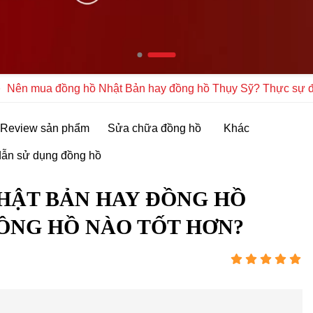
Nên mua đồng hồ Nhật Bản hay đồng hồ Thụy Sỹ? Thực sự đ
Review sản phẩm
Sửa chữa đồng hồ
Khác
ẫn sử dụng đồng hồ
HẬT BẢN HAY ĐỒNG HỒ
ỒNG HỒ NÀO TỐT HƠN?