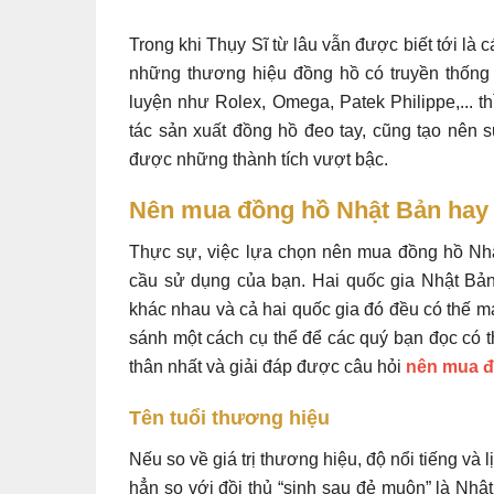
Trong khi Thụy Sĩ từ lâu vẫn được biết tới là 
những thương hiệu đồng hồ có truyền thống l
luyện như Rolex, Omega, Patek Philippe,... t
tác sản xuất đồng hồ đeo tay, cũng tạo nên
được những thành tích vượt bậc.
Nên mua đồng hồ Nhật Bản hay 
Thực sự, việc lựa chọn nên mua đồng hồ Nhậ
cầu sử dụng của bạn. Hai quốc gia Nhật Bản 
khác nhau và cả hai quốc gia đó đều có thế mạ
sánh một cách cụ thể để các quý bạn đọc có t
thân nhất và giải đáp được câu hỏi
nên mua đ
Tên tuổi thương hiệu
Nếu so về giá trị thương hiệu, độ nổi tiếng và 
hẳn so với đồi thủ “sinh sau đẻ muộn” là Nh