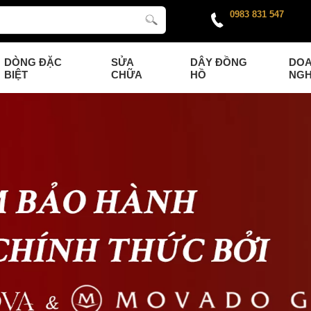
0983 831 547
DÒNG ĐẶC
SỬA
DÂY ĐỒNG
DO
BIỆT
CHỮA
HỒ
NGH