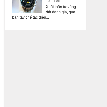
Tân Tân
Xuất thân từ vùng
đất danh giá, qua
bàn tay chế tác điêu...