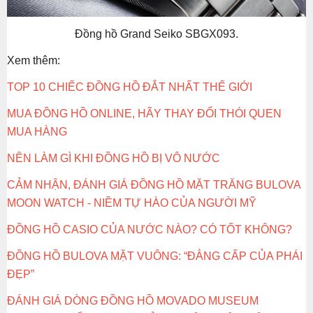
Đồng hồ Grand Seiko SBGX093.
Xem thêm:
TOP 10 CHIẾC ĐỒNG HỒ ĐẮT NHẤT THẾ GIỚI
MUA ĐỒNG HỒ ONLINE, HÃY THAY ĐỔI THÓI QUEN
MUA HÀNG
NÊN LÀM GÌ KHI ĐỒNG HỒ BỊ VÔ NƯỚC
CẢM NHẬN, ĐÁNH GIÁ ĐỒNG HỒ MẶT TRĂNG BULOVA
MOON WATCH - NIỀM TỰ HÀO CỦA NGƯỜI MỸ
ĐỒNG HỒ CASIO CỦA NƯỚC NÀO? CÓ TỐT KHÔNG?
ĐỒNG HỒ BULOVA MẶT VUÔNG: “ĐẲNG CẤP CỦA PHÁI
ĐẸP”
ĐÁNH GIÁ DÒNG ĐỒNG HỒ MOVADO MUSEUM