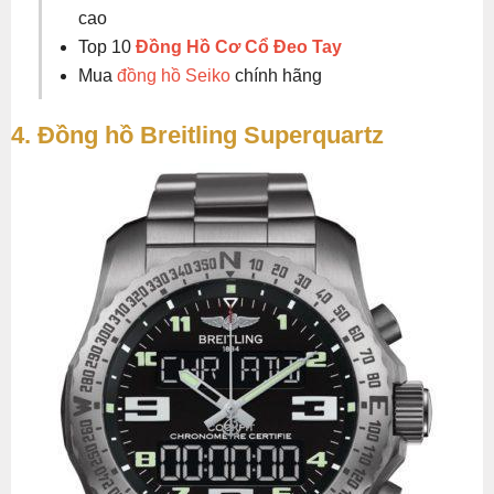
cao
Top 10
Đồng Hồ Cơ Cổ Đeo Tay
Mua
đồng hồ Seiko
chính hãng
4. Đồng hồ Breitling Superquartz