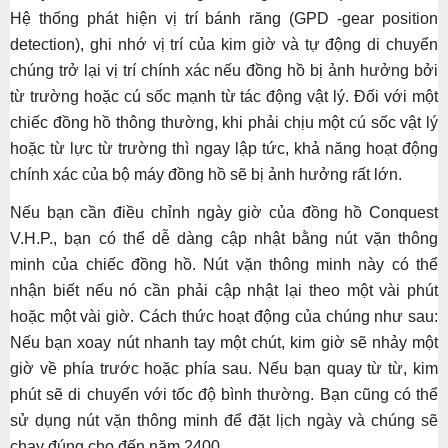
Hệ thống phát hiện vị trí bánh răng (GPD -gear position
detection), ghi nhớ vị trí của kim giờ và tự động di chuyển
chúng trở lại vị trí chính xác nếu đồng hồ bị ảnh hưởng bởi
từ trường hoặc cú sốc mạnh từ tác động vật lý. Đối với một
chiếc đồng hồ thông thường, khi phải chịu một cú sốc vật lý
hoặc từ lực từ trường thì ngay lập tức, khả năng hoạt động
chính xác của bộ máy đồng hồ sẽ bị ảnh hưởng rất lớn.
Nếu bạn cần điều chỉnh ngày giờ của đồng hồ Conquest
V.H.P., bạn có thể dễ dàng cập nhật bằng nút vặn thông
minh của chiếc đồng hồ. Nút vặn thông minh này có thể
nhận biết nếu nó cần phải cập nhật lại theo một vài phút
hoặc một vài giờ. Cách thức hoạt động của chúng như sau:
Nếu bạn xoay nút nhanh tay một chút, kim giờ sẽ nhảy một
giờ về phía trước hoặc phía sau. Nếu bạn quay từ từ, kim
phút sẽ di chuyển với tốc độ bình thường. Bạn cũng có thể
sử dụng nút vặn thông minh để đặt lịch ngày và chúng sẽ
chạy đúng cho đến năm 2400.