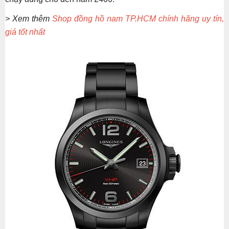
> Xem thêm
Shop đồng hồ nam TP.HCM chính hãng uy tín,
giá tốt nhất