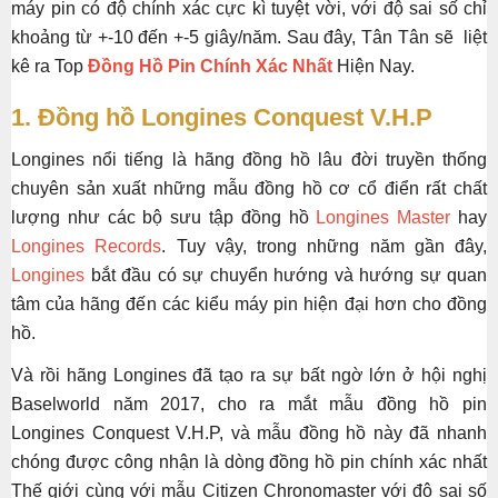
máy pin có độ chính xác cực kì tuyệt vời, với độ sai số chỉ
khoảng từ +-10 đến +-5 giây/năm. Sau đây, Tân Tân sẽ liệt
kê ra Top
Đồng Hồ Pin Chính Xác Nhất
Hiện Nay.
1. Đồng hồ Longines Conquest V.H.P
Longines nổi tiếng là hãng đồng hồ lâu đời truyền thống
chuyên sản xuất những mẫu đồng hồ cơ cổ điển rất chất
lượng như các bộ sưu tập đồng hồ
Longines Master
hay
Longines Records
. Tuy vậy, trong những năm gần đây,
Longines
bắt đầu có sự chuyển hướng và hướng sự quan
tâm của hãng đến các kiểu máy pin hiện đại hơn cho đồng
hồ.
Và rồi hãng Longines đã tạo ra sự bất ngờ lớn ở hội nghị
Baselworld năm 2017, cho ra mắt mẫu đồng hồ pin
Longines Conquest V.H.P, và mẫu đồng hồ này đã nhanh
chóng được công nhận là dòng đồng hồ pin chính xác nhất
Thế giới cùng với mẫu Citizen Chronomaster với độ sai số