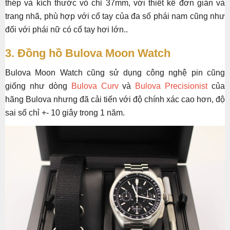
thép và kích thước vỏ chỉ 37mm, với thiết kế đơn giản và
trang nhã, phù hợp với cổ tay của đa số phái nam cũng như
đối với phái nữ có cổ tay hơi lớn..
3. Đồng hồ Bulova Moon Watch
Bulova Moon Watch cũng sử dụng công nghệ pin cũng
giống như dòng
Bulova Curv
và
Bulova Precisionist
của
hãng Bulova nhưng đã cải tiến với độ chính xác cao hơn, độ
sai số chỉ +- 10 giây trong 1 năm.