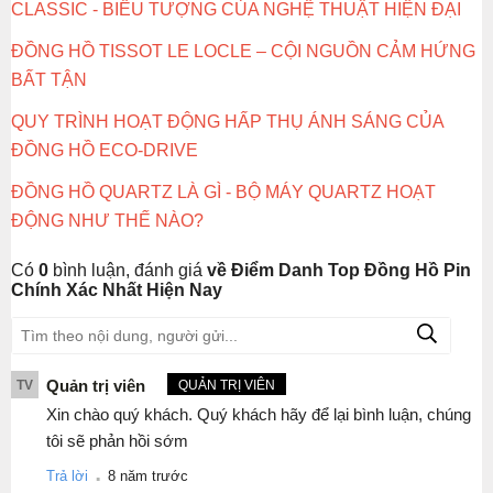
CLASSIC - BIỂU TƯỢNG CỦA NGHỆ THUẬT HIỆN ĐẠI
ĐỒNG HỒ TISSOT LE LOCLE – CỘI NGUỒN CẢM HỨNG
BẤT TẬN
QUY TRÌNH HOẠT ĐỘNG HẤP THỤ ÁNH SÁNG CỦA
ĐỒNG HỒ ECO-DRIVE
ĐỒNG HỒ QUARTZ LÀ GÌ - BỘ MÁY QUARTZ HOẠT
ĐỘNG NHƯ THẾ NÀO?
Có
0
bình luận, đánh giá
về Điểm Danh Top Đồng Hồ Pin
Chính Xác Nhất Hiện Nay
Quản trị viên
TV
QUẢN TRỊ VIÊN
Xin chào quý khách. Quý khách hãy để lại bình luận, chúng
tôi sẽ phản hồi sớm
.
Trả lời
8 năm trước