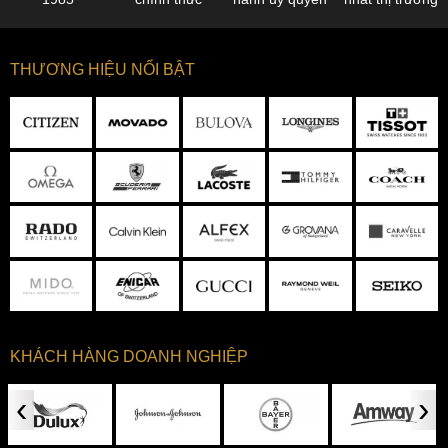
THƯƠNG HIỆU NỔI BẬT
KHÁCH HÀNG DOANH NGHIỆP
‹
›