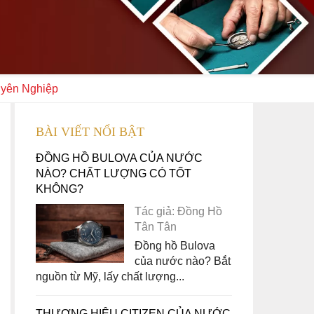
uyên Nghiệp
BÀI VIẾT NỔI BẬT
ĐỒNG HỒ BULOVA CỦA NƯỚC
NÀO? CHẤT LƯỢNG CÓ TỐT
KHÔNG?
Tác giả: Đồng Hồ
Tân Tân
Đồng hồ Bulova
của nước nào? Bắt
nguồn từ Mỹ, lấy chất lượng...
THƯƠNG HIỆU CITIZEN CỦA NƯỚC