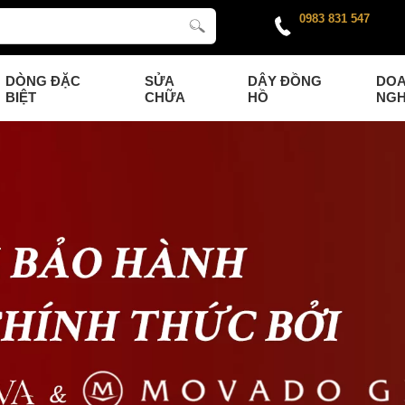
0983 831 547
DÒNG ĐẶC
SỬA
DÂY ĐỒNG
DO
BIỆT
CHỮA
HỒ
NGH