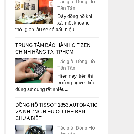
Tác giả: Đồng Hồ
Tân Tân
Dây đồng hồ khi
xài một khoảng
thời gian lâu sẽ có dấu hiệu...
TRUNG TÂM BẢO HÀNH CITIZEN
CHÍNH HÃNG TẠI TPHCM
Tác giả: Đồng Hồ
Tân Tân
Hiện nay, trên thị
trường người tiêu
dùng sử dụng rất nhiều...
ĐỒNG HỒ TISSOT 1853 AUTOMATIC
VÀ NHỮNG ĐIỀU CÓ THỂ BẠN
CHƯA BIẾT
Tác giả: Đồng Hồ