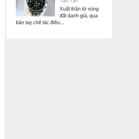
Tân Tân
Xuất thân từ vùng
đất danh giá, qua
bàn tay chế tác điêu...