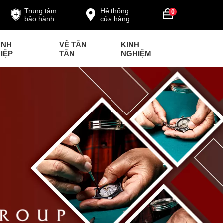
Trung tâm
Hệ thống
0
bảo hành
cửa hàng
ANH
VỀ TÂN
KINH
IỆP
TÂN
NGHIỆM