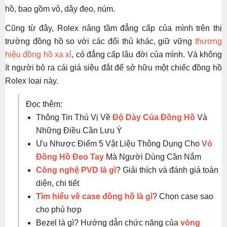
hồ, bao gồm vỏ, dây đeo, núm.
Cũng từ đây, Rolex nâng tầm đẳng cấp của mình trên thị
trường đồng hồ so với các đối thủ khác, giữ vững
thương
hiệu đồng hồ xa xỉ
, có đẳng cấp lâu đời của mình. Và không
ít người bỏ ra cái giá siêu đắt để sở hữu một chiếc đồng hồ
Rolex loại này.
Đọc thêm:
Thông Tin Thú Vị Về
Độ Dày Của Đồng Hồ
Và
Những Điều Cần Lưu Ý
Ưu Nhược Điểm 5 Vật Liệu Thông Dụng Cho
Vỏ
Đồng Hồ Đeo Tay
Mà Người Dùng Cần Nắm
Công nghệ PVD là gì
? Giải thích và đánh giá toàn
diện, chi tiết
Tìm hiểu về case đồng hồ là gì
? Chọn case sao
cho phù hợp
Bezel là gì? Hướng dẫn chức năng của
vòng