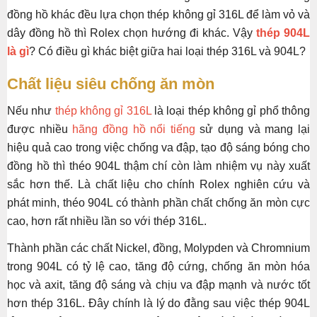
đồng hồ khác đều lựa chọn thép không gỉ 316L để làm vỏ và
dây đồng hồ thì Rolex chọn hướng đi khác. Vậy
thép 904L
là gì
? Có điều gì khác biệt giữa hai loại thép 316L và 904L?
Chất liệu siêu chống ăn mòn
Nếu như
thép không gỉ 316L
là loại thép không gỉ phổ thông
được nhiều
hãng đồng hồ nổi tiếng
sử dụng và mang lại
hiệu quả cao trong việc chống va đập, tạo độ sáng bóng cho
đồng hồ thì théo 904L thậm chí còn làm nhiệm vụ này xuất
sắc hơn thế. Là chất liệu cho chính Rolex nghiên cứu và
phát minh, théo 904L có thành phần chất chống ăn mòn cực
cao, hơn rất nhiều lần so với thép 316L.
Thành phần các chất Nickel, đồng, Molypden và Chromnium
trong 904L có tỷ lệ cao, tăng độ cứng, chống ăn mòn hóa
học và axit, tăng độ sáng và chịu va đập mạnh và nước tốt
hơn thép 316L. Đây chính là lý do đằng sau việc thép 904L