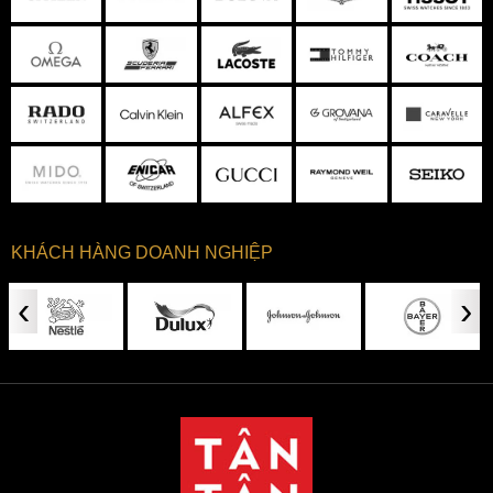
KHÁCH HÀNG DOANH NGHIỆP
‹
›