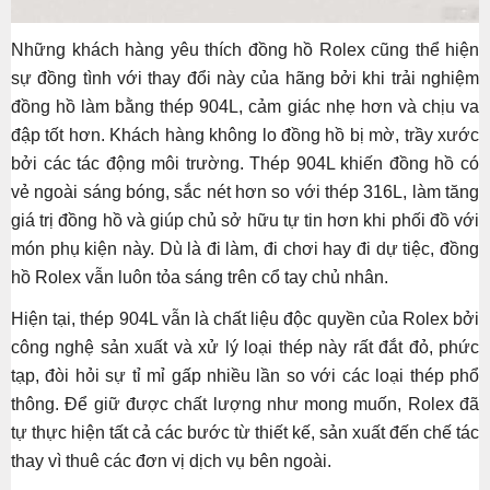
Những khách hàng yêu thích đồng hồ Rolex cũng thể hiện
sự đồng tình với thay đổi này của hãng bởi khi trải nghiệm
đồng hồ làm bằng thép 904L, cảm giác nhẹ hơn và chịu va
đập tốt hơn. Khách hàng không lo đồng hồ bị mờ, trầy xước
bởi các tác động môi trường. Thép 904L khiến đồng hồ có
vẻ ngoài sáng bóng, sắc nét hơn so với thép 316L, làm tăng
giá trị đồng hồ và giúp chủ sở hữu tự tin hơn khi phối đồ với
món phụ kiện này. Dù là đi làm, đi chơi hay đi dự tiệc, đồng
hồ Rolex vẫn luôn tỏa sáng trên cổ tay chủ nhân.
Hiện tại, thép 904L vẫn là chất liệu độc quyền của Rolex bởi
công nghệ sản xuất và xử lý loại thép này rất đắt đỏ, phức
tạp, đòi hỏi sự tỉ mỉ gấp nhiều lần so với các loại thép phổ
thông. Để giữ được chất lượng như mong muốn, Rolex đã
tự thực hiện tất cả các bước từ thiết kế, sản xuất đến chế tác
thay vì thuê các đơn vị dịch vụ bên ngoài.