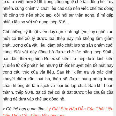
tỏ ra ưu việt hơn 316L trong công nghệ chế tác đồng hồ. Tuy
nhiên, cũng chính vì chất liệu cao cấp nên việc chế tác đồng
hồ cũng trở nên phức tạp, đòi hỏi sự thận trọng, tỉ mỉ gấp
nhiều lần so với sử dụng thép 316L.
Chỉ những kỹ thuật viên dày dạn kinh nghiệm, tay nghề cao
mới có thể xử lý được loại thép này mà không làm giảm
chất lượng của vật liệu, đảm bảo chất lượng sản phẩm cuối
cùng. Đối với dây đồng hồ được chế tác bằng thép 904L,
ban đầu, thương hiệu Rolex sẽ kiểm tra thép dưới kính kiển
vi điện tử để phát hiện những khiếm khuyết trên bề mặt hay
trong cấu trúc của vật liệu. Sau khi kiểm tra và xác định
khuyết điểm cần loại bỏ, thép sẽ được nung nóng trong
chân không để làm sạch và loại bỏ tạp chất. Sau khi hoàn
thành, thép 904L đã có thể coi là đạt được tiêu chuẩn của
hãng để đưa vào chế tác đồng hồ.
> Có thể bạn quan tâm:
Lý Giải Sức Hấp Dẫn Của Chất Liệu
Dây Thép Của Đồng Hồ Longines