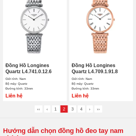
Đồng Hồ Longines
Đồng Hồ Longines
Quartz L4.741.0.12.6
Quartz L4.709.1.91.8
33mm Nam
33mm Nam
Giới tính: Nam
Giới tính: Nam
Bộ máy: Quartz
Bộ máy: Quartz
Đường kính: 33mm
Đường kính: 33mm
Liên hệ
Liên hệ
‹‹
‹
1
2
3
4
›
››
Hướng dẫn chọn đồng hồ đeo tay nam