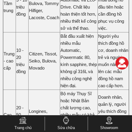
Tầm
Bulova, Tommy
triệu
Drive. Chất liệu
đầu tiên hoặc
trung
Hilfiger,
đồng
hoàn thiện tốt hơn,
cần đồng hồ
Lacoste, Coach
nhiều thiết kế công
phục vụ công
sở và thể thao.
việc.
Bắt đầu xuất hiện
Người yêu
nhiều mẫu
thích đồng hồ
10 -
Automatic,
cơ, doanh nhân
Trung
Citizen, Tissot,
20
Powermatic 80,
trẻ và người
- cao
Seiko, Bulova,
triệu
kính sapphire, thép
muốn nâng cấp
cấp
Movado
đồng
không gỉ 316L và
lên các mẫu
nhiều công nghệ
đồng hồ nam
hiện đại.
cao cấp hơn.
Bộ máy Thụy Sĩ
Doanh nhân,
hoặc Nhật Bản
quản lý, người
20 -
chất lượng cao,
Longines,
yêu thích đồng
Cao
50
nhiều mẫu có khả
Tissot, Movado,
hồ Thụy Sĩ
cấp
triệu
năng trữ cót dài,
Citizen
hoặc tìm kiếm
Trang chủ
Sửa chữa
Showroom
đồng
hoàn thiện tinh xảo