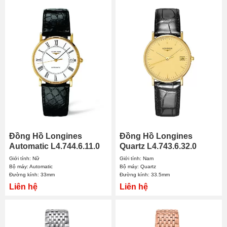
Đồng Hồ Longines
Đồng Hồ Longines
Automatic L4.744.6.11.0
Quartz L4.743.6.32.0
33mm Nữ
33.5mm Nam
Giới tính: Nữ
Giới tính: Nam
Bộ máy: Automatic
Bộ máy: Quartz
Đường kính: 33mm
Đường kính: 33.5mm
Liên hệ
Liên hệ