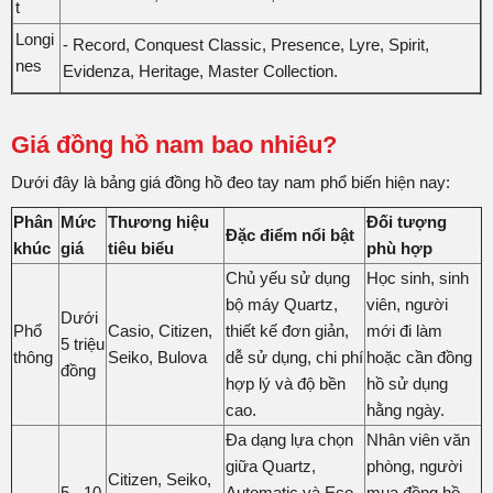
t
Longi
- Record, Conquest Classic, Presence, Lyre, Spirit,
nes
Evidenza, Heritage, Master Collection.
Giá đồng hồ nam bao nhiêu?
Dưới đây là bảng giá đồng hồ đeo tay nam phổ biến hiện nay:
Phân
Mức
Thương hiệu
Đối tượng
Đặc điểm nổi bật
khúc
giá
tiêu biểu
phù hợp
Chủ yếu sử dụng
Học sinh, sinh
bộ máy Quartz,
viên, người
Dưới
Phổ
Casio, Citizen,
thiết kế đơn giản,
mới đi làm
5 triệu
thông
Seiko, Bulova
dễ sử dụng, chi phí
hoặc cần đồng
đồng
hợp lý và độ bền
hồ sử dụng
cao.
hằng ngày.
Đa dạng lựa chọn
Nhân viên văn
giữa Quartz,
phòng, người
Citizen, Seiko,
5 - 10
Automatic và Eco-
mua đồng hồ