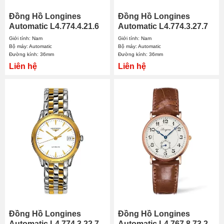
Đồng Hồ Longines
Đồng Hồ Longines
Automatic L4.774.4.21.6
Automatic L4.774.3.27.7
36mm Nam
36mm Nam
Giới tính: Nam
Giới tính: Nam
Bộ máy: Automatic
Bộ máy: Automatic
Đường kính: 36mm
Đường kính: 36mm
Liên hệ
Liên hệ
Đồng Hồ Longines
Đồng Hồ Longines
Automatic L4.774.3.22.7
Automatic L4.767.8.73.2