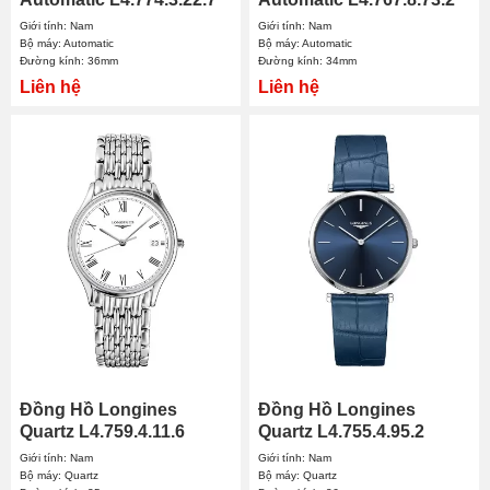
36mm Nam
34mm Nam
Giới tính: Nam
Giới tính: Nam
Bộ máy: Automatic
Bộ máy: Automatic
Đường kính: 36mm
Đường kính: 34mm
Liên hệ
Liên hệ
Đồng Hồ Longines
Đồng Hồ Longines
Quartz L4.759.4.11.6
Quartz L4.755.4.95.2
35mm Nam
36mm Nam
Giới tính: Nam
Giới tính: Nam
Bộ máy: Quartz
Bộ máy: Quartz