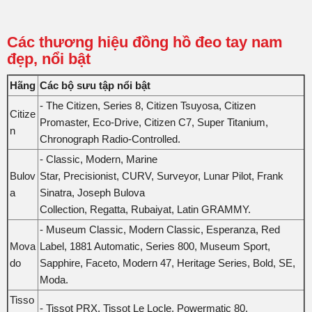
Các thương hiệu đồng hồ đeo tay nam
đẹp, nổi bật
Hãng
Các bộ sưu tập nổi bật
- The Citizen, Series 8, Citizen Tsuyosa, Citizen
Citize
Promaster, Eco-Drive, Citizen C7, Super Titanium,
n
Chronograph Radio-Controlled.
- Classic, Modern, Marine
Bulov
Star, Precisionist, CURV, Surveyor, Lunar Pilot, Frank
a
Sinatra, Joseph Bulova
Collection, Regatta, Rubaiyat, Latin GRAMMY.
- Museum Classic, Modern Classic, Esperanza, Red
Mova
Label, 1881 Automatic, Series 800, Museum Sport,
do
Sapphire, Faceto, Modern 47, Heritage Series, Bold, SE,
Moda.
Tisso
- Tissot PRX, Tissot Le Locle, Powermatic 80.