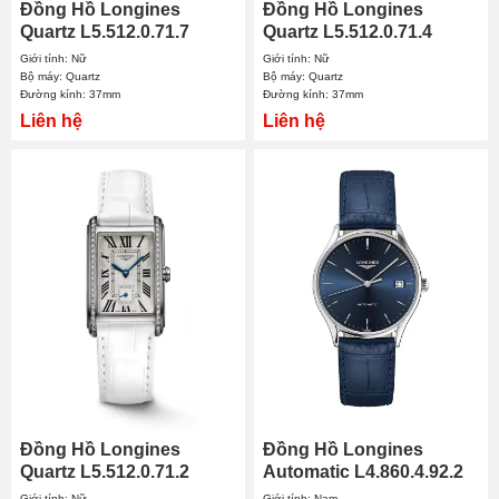
Đồng Hồ Longines
Đồng Hồ Longines
Quartz L5.512.0.71.7
Quartz L5.512.0.71.4
37mm Nữ
37mm Nữ
Giới tính: Nữ
Giới tính: Nữ
Bộ máy: Quartz
Bộ máy: Quartz
Đường kính: 37mm
Đường kính: 37mm
Liên hệ
Liên hệ
Đồng Hồ Longines
Đồng Hồ Longines
Quartz L5.512.0.71.2
Automatic L4.860.4.92.2
37mm Nữ
35mm Nam
Giới tính: Nữ
Giới tính: Nam