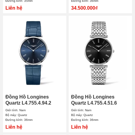
Đường kính: 35mm
Đường kính: 36mm
Liên hệ
34.500.000₫
Đồng Hồ Longines
Đồng Hồ Longines
Quartz L4.755.4.94.2
Quartz L4.755.4.51.6
36mm Nam
36mm Nam
Giới tính: Nam
Giới tính: Nam
Bộ máy: Quartz
Bộ máy: Quartz
Đường kính: 36mm
Đường kính: 36mm
Liên hệ
Liên hệ