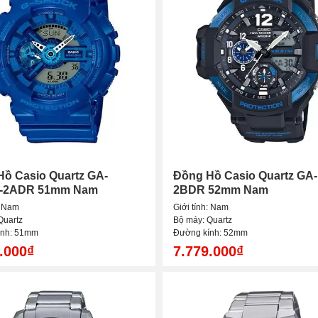
ồ Casio Quartz GA-
Đồng Hồ Casio Quartz GA-
-2ADR 51mm Nam
2BDR 52mm Nam
: Nam
Giới tính: Nam
Quartz
Bộ máy: Quartz
ính: 51mm
Đường kính: 52mm
.000₫
7.779.000₫