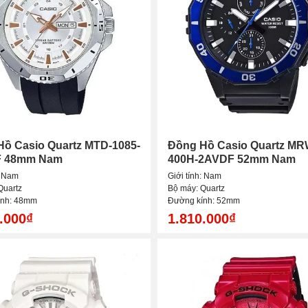
ồ Casio Quartz MTD-1085-
Đồng Hồ Casio Quartz MR
 48mm Nam
400H-2AVDF 52mm Nam
: Nam
Giới tính: Nam
Quartz
Bộ máy: Quartz
ính: 48mm
Đường kính: 52mm
.000₫
1.810.000₫