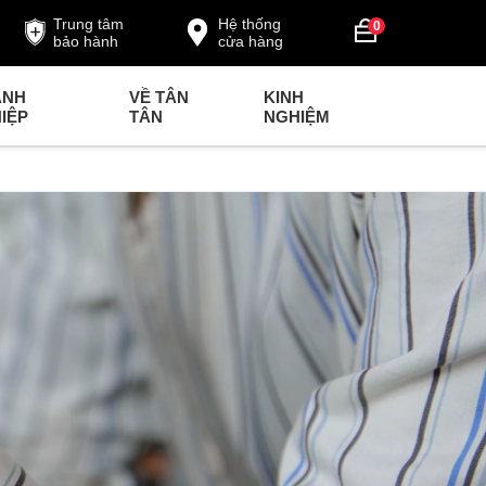
Trung tâm
Hệ thống
0
bảo hành
cửa hàng
ANH
VỀ TÂN
KINH
IỆP
TÂN
NGHIỆM