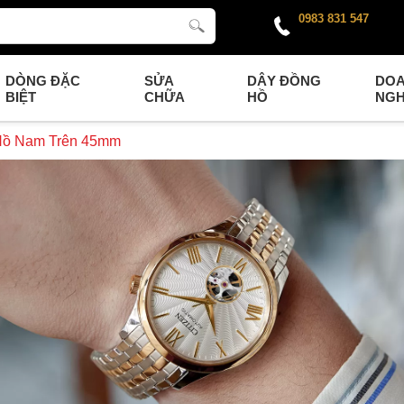
0983 831 547
DÒNG ĐẶC
SỬA
DÂY ĐỒNG
DO
BIỆT
CHỮA
HỒ
NGH
Hồ Nam Trên 45mm