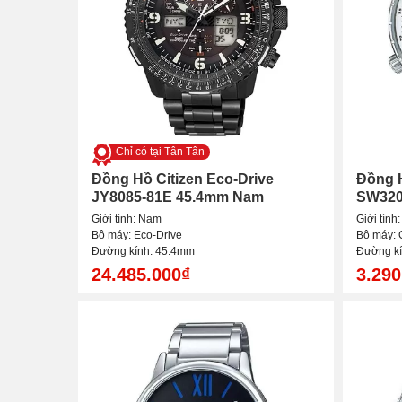
Chỉ có tại Tân Tân
Đồng Hồ Citizen Eco-Drive
Đồng 
JY8085-81E 45.4mm Nam
SW320
Giới tính: Nam
Giới tính
Bộ máy: Eco-Drive
Bộ máy: 
Đường kính: 45.4mm
Đường k
24.485.000₫
3.290