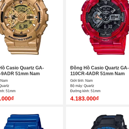
ồ Casio Quartz GA-
Đồng Hồ Casio Quartz GA-
-9ADR 51mm Nam
110CR-4ADR 51mm Nam
: Nam
Giới tính: Nam
Quartz
Bộ máy: Quartz
ính: 51mm
Đường kính: 51mm
.000₫
4.183.000₫