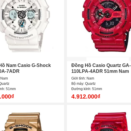
Hồ Nam Casio G-Shock
Đồng Hồ Casio Quartz GA-
0A-7ADR
110LPA-4ADR 51mm Nam
: Nam
Giới tính: Nam
Quartz
Bộ máy: Quartz
ính: 51mm
Đường kính: 51mm
.000₫
4.912.000₫