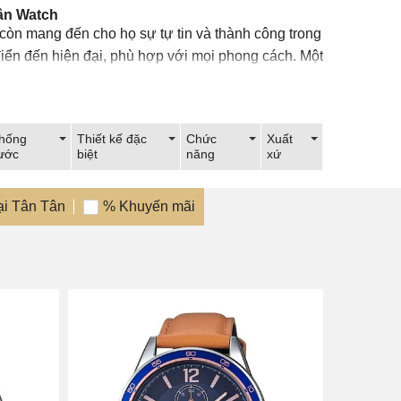
ân Watch
òn mang đến cho họ sự tự tin và thành công trong
 điển đến hiện đại, phù hợp với mọi phong cách. Một
io, Omega, Patek Philippe,...
Showroom được bài trí sang trọng nhằm nâng cao
hống
Thiết kế đặc
Chức
Xuất
n Tân Watch, quý khách sẽ luôn hài lòng về chất
ước
biệt
năng
xứ
ại Tân Tân
% Khuyến mãi
iêng cho mình ngay hôm nay. Ngoài
đồng hồ đeo
 cặp đôi với đầy đủ mẫu mã và chủng loại đáp ứng