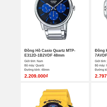
Đồng Hồ Casio Quartz MTP-
Đồng H
E312D-1B2VDF 48mm
7AVDF
NamB2VDF
Giới tính: Nam
Giới tính
Bộ máy: Quartz
Bộ máy: 
Đường kính: 48mm
Đường k
2.209.000₫
2.797