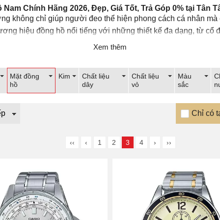
 Nam Chính Hãng 2026, Đẹp, Giá Tốt, Trả Góp 0% tại Tân T
ng không chỉ giúp người đeo thể hiện phong cách cá nhân mà c
hương hiệu đồng hồ nổi tiếng với những thiết kế đa dạng, từ cổ
thể kể đến như: Citizen, Bulova, Movado, Longines, Tissot, Cas
Xem thêm
00 mẫu mã
đồng hồ đeo tay nam chính hãng
khác nhau. Các 
Mặt đồng
Kim
Chất liệu
Chất liệu
Màu
C
a sắm đồng hồ tại Showroom. Khi lựa chọn đồng hồ nam tại Tâ
hồ
dây
vỏ
sắc
n
Chỉ có t
họn cho mình một chiếc
đồng hồ đeo tay chính hãng
dành r
m
đồng hồ đeo tay nữ chính hãng
dành cho phái đẹp, đồng hồ
‹‹
‹
1
2
3
4
›
››