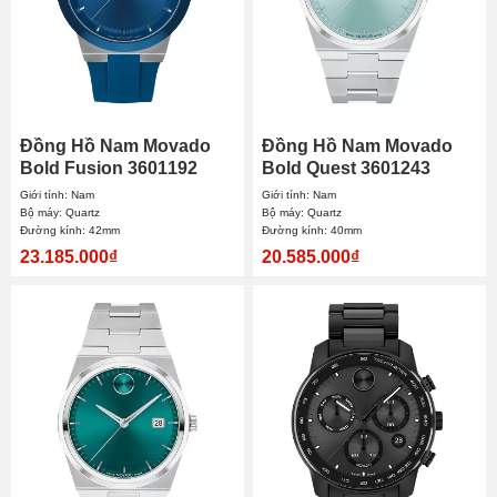
Đồng Hồ Nam Movado
Đồng Hồ Nam Movado
Bold Fusion 3601192
Bold Quest 3601243
42mm
40mm
Giới tính: Nam
Giới tính: Nam
Bộ máy: Quartz
Bộ máy: Quartz
Đường kính: 42mm
Đường kính: 40mm
23.185.000₫
20.585.000₫