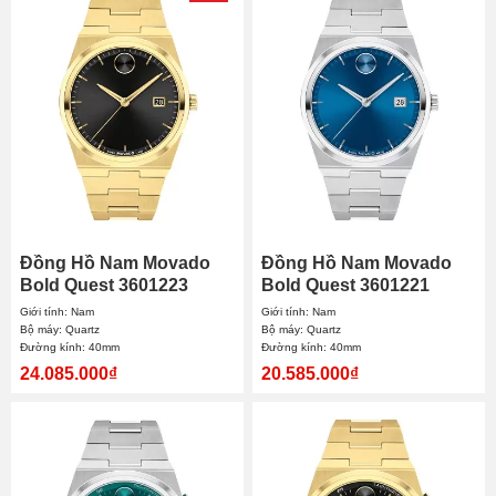
Đồng Hồ Nam Movado
Đồng Hồ Nam Movado
Bold Quest 3601223
Bold Quest 3601221
40mm
40mm
Giới tính: Nam
Giới tính: Nam
Bộ máy: Quartz
Bộ máy: Quartz
Đường kính: 40mm
Đường kính: 40mm
24.085.000₫
20.585.000₫