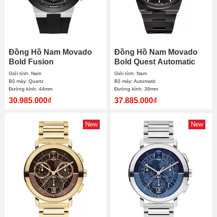
Đồng Hồ Nam Movado
Đồng Hồ Nam Movado
Bold Fusion
Bold Quest Automatic
Chronograph 3601330
3601274 39mm
Giới tính: Nam
Giới tính: Nam
44mm
Bộ máy: Quartz
Bộ máy: Automatic
Đường kính: 44mm
Đường kính: 39mm
30.985.000₫
37.885.000₫
New
New