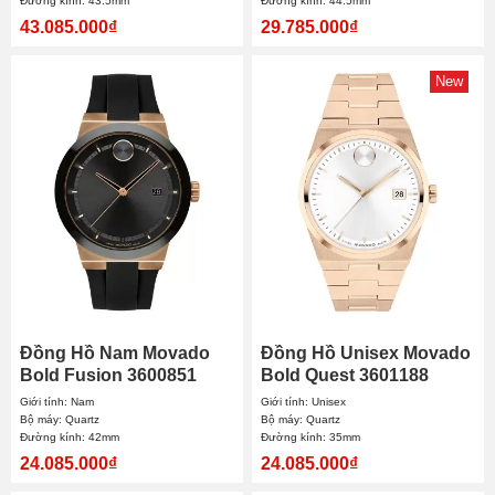
Đường kính: 43.5mm
Đường kính: 44.5mm
43.085.000₫
29.785.000₫
New
Đồng Hồ Nam Movado
Đồng Hồ Unisex Movado
Bold Fusion 3600851
Bold Quest 3601188
42mm
35mm
Giới tính: Nam
Giới tính: Unisex
Bộ máy: Quartz
Bộ máy: Quartz
Đường kính: 42mm
Đường kính: 35mm
24.085.000₫
24.085.000₫