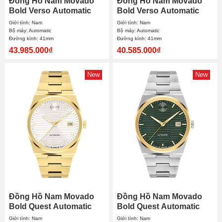
Đồng Hồ Nam Movado
Đồng Hồ Nam Movado
Bold Verso Automatic
Bold Verso Automatic
3600966 41mm
3600962 41mm
Giới tính: Nam
Giới tính: Nam
Bộ máy: Automatic
Bộ máy: Automatic
Đường kính: 41mm
Đường kính: 41mm
43.985.000₫
40.585.000₫
New
New
Đồng Hồ Nam Movado
Đồng Hồ Nam Movado
Bold Quest Automatic
Bold Quest Automatic
3600943 39mm
3600942 39mm
Giới tính: Nam
Giới tính: Nam