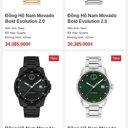
Đồng Hồ Nam Movado
Đồng Hồ Nam Movado
Bold Evolution 2.0
Bold Evolution 2.0
Chronograph 3601265
3601299 42mm
Giới tính: Nam
Giới tính: Nam
42mm
Bộ máy: Quartz
Bộ máy: Quartz
Đường kính: 42mm
Đường kính: 42mm
34.385.000₫
30.385.000₫
New
New