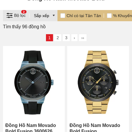
2
Bộ lọc
Chỉ có tại Tân Tân
% Khuyến
Tìm thấy 96 đồng hồ
1
2
3
›
››
Đồng Hồ Nam Movado
Đồng Hồ Nam Movado
Bold Fusion 3600626
Bold Fusion