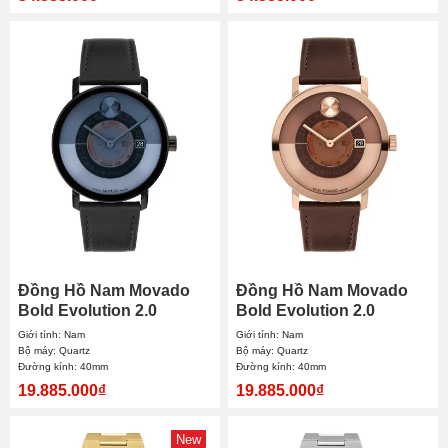
Đồng Hồ Nam Movado
Đồng Hồ Nam Movado
Bold Evolution 2.0
Bold Evolution 2.0
3601227 40mm
3601226 40mm
Giới tính: Nam
Giới tính: Nam
Bộ máy: Quartz
Bộ máy: Quartz
Đường kính: 40mm
Đường kính: 40mm
19.885.000₫
19.885.000₫
New