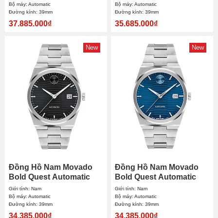
Bộ máy: Automatic
Bộ máy: Automatic
Đường kính: 39mm
Đường kính: 39mm
37.885.000₫
35.685.000₫
New
New
Đồng Hồ Nam Movado
Đồng Hồ Nam Movado
Bold Quest Automatic
Bold Quest Automatic
3600941 39mm
3600940 39mm
Giới tính: Nam
Giới tính: Nam
Bộ máy: Automatic
Bộ máy: Automatic
Đường kính: 39mm
Đường kính: 39mm
34.385.000₫
34.385.000₫