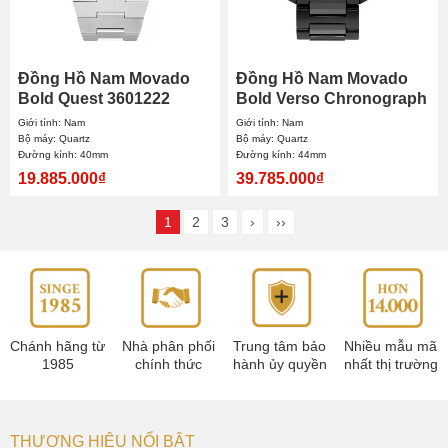
Đồng Hồ Nam Movado
Đồng Hồ Nam Movado
Bold Quest 3601222
Bold Verso Chronograph
40mm
3601103 44mm
Giới tính: Nam
Giới tính: Nam
Bộ máy: Quartz
Bộ máy: Quartz
Đường kính: 40mm
Đường kính: 44mm
19.885.000₫
39.785.000₫
1
2
3
›
››
Chánh hãng từ
Nhà phân phối
Trung tâm bảo
Nhiều mẫu mã
1985
chính thức
hành ủy quyền
nhất thị trường
THƯƠNG HIỆU NỔI BẬT