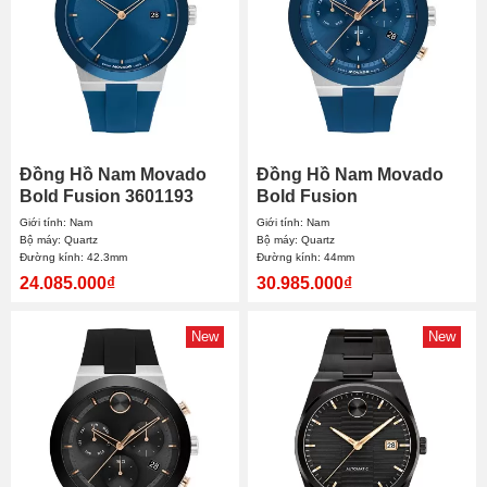
Đồng Hồ Nam Movado
Đồng Hồ Nam Movado
Bold Fusion 3601193
Bold Fusion
42.3mm
Chronograph 3601331
Giới tính: Nam
Giới tính: Nam
44mm
Bộ máy: Quartz
Bộ máy: Quartz
Đường kính: 42.3mm
Đường kính: 44mm
24.085.000₫
30.985.000₫
New
New