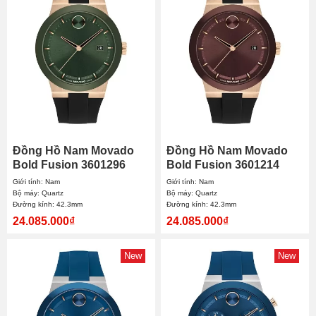
Đồng Hồ Nam Movado
Đồng Hồ Nam Movado
Bold Fusion 3601296
Bold Fusion 3601214
42.3mm
42.3mm
Giới tính: Nam
Giới tính: Nam
Bộ máy: Quartz
Bộ máy: Quartz
Đường kính: 42.3mm
Đường kính: 42.3mm
24.085.000₫
24.085.000₫
New
New