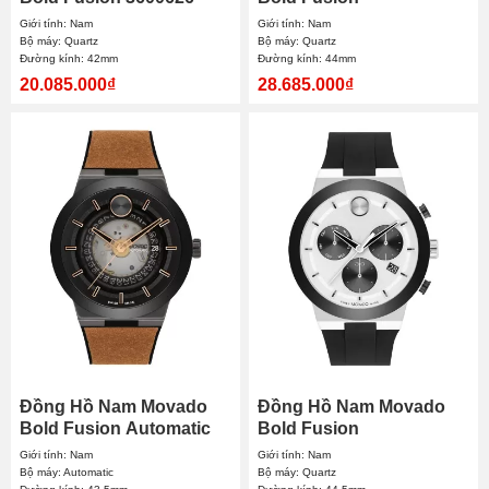
42mm
Chronograph 3600731
Giới tính: Nam
Giới tính: Nam
44mm
Bộ máy: Quartz
Bộ máy: Quartz
Đường kính: 42mm
Đường kính: 44mm
20.085.000₫
28.685.000₫
Đồng Hồ Nam Movado
Đồng Hồ Nam Movado
Bold Fusion Automatic
Bold Fusion
3600928 43.5mm
Chronograph 3600894
Giới tính: Nam
Giới tính: Nam
44.5mm
Bộ máy: Automatic
Bộ máy: Quartz