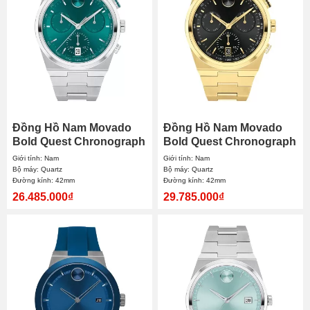
Đồng Hồ Nam Movado
Đồng Hồ Nam Movado
Bold Quest Chronograph
Bold Quest Chronograph
3601200 42mm
3601198 42mm
Giới tính: Nam
Giới tính: Nam
Bộ máy: Quartz
Bộ máy: Quartz
Đường kính: 42mm
Đường kính: 42mm
26.485.000₫
29.785.000₫