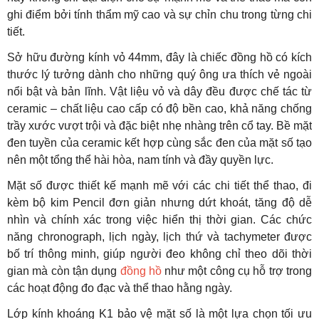
ghi điểm bởi tính thẩm mỹ cao và sự chỉn chu trong từng chi
tiết.
Sở hữu đường kính vỏ 44mm, đây là chiếc đồng hồ có kích
thước lý tưởng dành cho những quý ông ưa thích vẻ ngoài
nổi bật và bản lĩnh. Vật liệu vỏ và dây đều được chế tác từ
ceramic – chất liệu cao cấp có độ bền cao, khả năng chống
trầy xước vượt trội và đặc biệt nhẹ nhàng trên cổ tay. Bề mặt
đen tuyền của ceramic kết hợp cùng sắc đen của mặt số tạo
nên một tổng thể hài hòa, nam tính và đầy quyền lực.
Mặt số được thiết kế mạnh mẽ với các chi tiết thể thao, đi
kèm bộ kim Pencil đơn giản nhưng dứt khoát, tăng độ dễ
nhìn và chính xác trong việc hiển thị thời gian. Các chức
năng chronograph, lịch ngày, lịch thứ và tachymeter được
bố trí thông minh, giúp người đeo không chỉ theo dõi thời
gian mà còn tận dụng
đồng hồ
như một công cụ hỗ trợ trong
các hoạt động đo đạc và thể thao hằng ngày.
Lớp kính khoáng K1 bảo vệ mặt số là một lựa chọn tối ưu