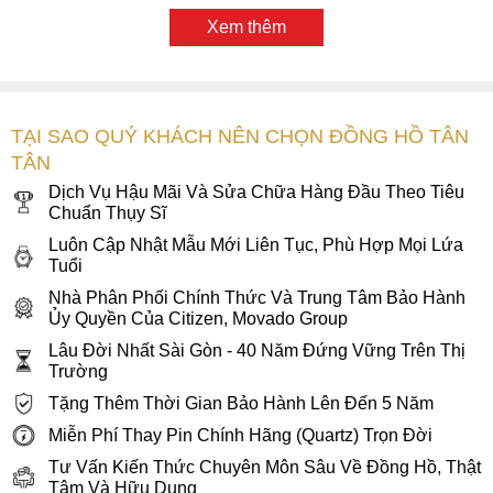
là biểu tượng của phong cách sống năng động, hiện đại và
Xem thêm
mạnh mẽ. Phù hợp với trang phục công sở lẫn outfit thể
thao, mẫu này xứng đáng trở thành người bạn đồng hành lý
tưởng cho những quý ông theo đuổi sự khác biệt và cá tính
riêng.
TẠI SAO QUÝ KHÁCH NÊN CHỌN ĐỒNG HỒ TÂN
TÂN
Dịch Vụ Hậu Mãi Và Sửa Chữa Hàng Đầu Theo Tiêu
Chuẩn Thụy Sĩ
Luôn Cập Nhật Mẫu Mới Liên Tục, Phù Hợp Mọi Lứa
Tuổi
Nhà Phân Phối Chính Thức Và Trung Tâm Bảo Hành
Ủy Quyền Của Citizen, Movado Group
Lâu Đời Nhất Sài Gòn - 40 Năm Đứng Vững Trên Thị
Trường
Tặng Thêm Thời Gian Bảo Hành Lên Đến 5 Năm
Miễn Phí Thay Pin Chính Hãng (Quartz) Trọn Đời
Tư Vấn Kiến Thức Chuyên Môn Sâu Về Đồng Hồ, Thật
Tâm Và Hữu Dụng