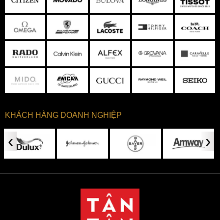
KHÁCH HÀNG DOANH NGHIỆP
‹
›