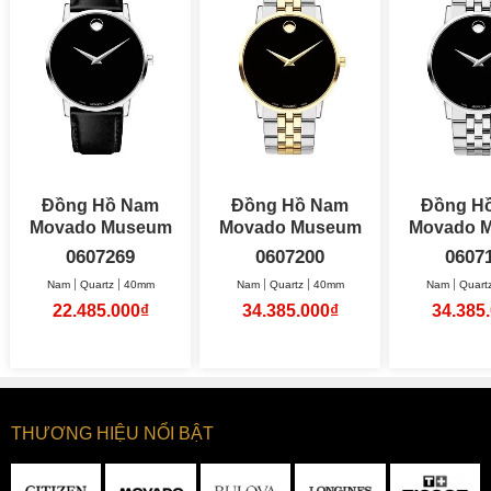
Đồng Hồ Nam
Đồng Hồ Nam
Đồng H
Movado Museum
Movado Museum
Movado 
Classic 40mm
Classic 40mm
0607269
0607200
0607
Nam
Quartz
40mm
Nam
Quartz
40mm
Nam
Quart
22.485.000₫
34.385.000₫
34.385
THƯƠNG HIỆU NỔI BẬT