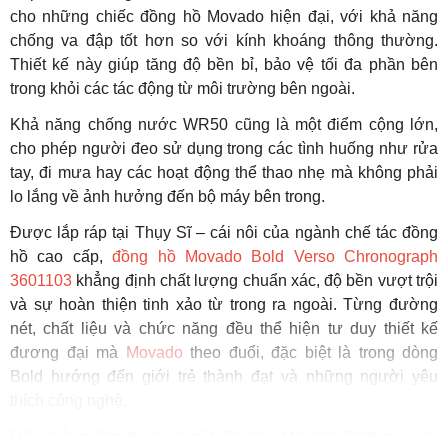
cho những chiếc đồng hồ Movado hiện đại, với khả năng
chống va đập tốt hơn so với kính khoáng thông thường.
Thiết kế này giúp tăng độ bền bỉ, bảo vệ tối đa phần bên
trong khỏi các tác động từ môi trường bên ngoài.
Khả năng chống nước WR50 cũng là một điểm cộng lớn,
cho phép người đeo sử dụng trong các tình huống như rửa
tay, đi mưa hay các hoạt động thể thao nhẹ mà không phải
lo lắng về ảnh hưởng đến bộ máy bên trong.
Được lắp ráp tại Thụy Sĩ – cái nôi của ngành chế tác đồng
hồ cao cấp,
đồng hồ Movado Bold Verso Chronograph
3601103
khẳng định chất lượng chuẩn xác, độ bền vượt trội
và sự hoàn thiện tinh xảo từ trong ra ngoài. Từng đường
nét, chất liệu và chức năng đều thể hiện tư duy thiết kế
đương đại mà
Movado
theo đuổi, đặc biệt là trong dòng
Bold hướng đến giới trẻ thành đạt và những người yêu
thích công nghệ.
Đây không đơn thuần là một đồng hồ Movado Bold, mà còn