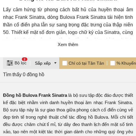
Lấy cảm hứng từ phong cách bất hủ của huyền thoại âm
nhạc Frank Sinatra, dòng Bulova Frank Sinatra tái hiện tinh
thần cổ điển pha lẫn sự sang trọng đặc trưng của thập niên
50. Thiết kế mặt số đơn giản, logo chữ ký của Sinatra, cùng
các chi tiết tinh xảo như dây da dập vân, kim chỉ thanh lịch
Xem thêm
và bộ máy automatic chất lượng cao tạo nên một mẫu đồng
hồ mang dấu ấn riêng biệt. Mỗi phiên bản đều như một lời tri
2
ân tới tinh thần sống đầy phong cách và sự tự tin của "ông
Bộ lọc
Chỉ có tại Tân Tân
% Khuyến
hoàng nhạc Jazz".
Tìm thấy 0 đồng hồ
Dòng sản phẩm này dành cho những người đàn ông yêu
giá trị hoài cổ, am hiểu thẩm mỹ cổ điển và mong muốn sở
hữu một thiết kế có chiều sâu văn hóa lẫn lịch sử.
Đồng hồ Bulova Frank Sinatra
là bộ sưu tập độc đáo được thiết
Bulova Frank Sinatra hiện có tại Đồng hồ Tân Tân – nhà
kế đặc biệt nhằm vinh danh huyền thoại âm nhạc Frank Sinatra.
phân phối độc quyền của Bulova tại Việt Nam. Khách hàng
Bộ sưu tập này là sự giao thoa giữa phong cách cổ điển cùng vẻ
có thể trải nghiệm trực tiếp tại cửa hàng hoặc đặt mua qua
đẹp tinh tế trong nghệ thuật chế tác đồng hồ Bulova. Mỗi chi tiết
website chính thức với chính sách bảo hành đầy đủ và dịch
đều được chăm chút tỉ mỉ, từ dây đeo thanh lịch đến mặt số tinh
vụ hậu mãi chuyên nghiệp.
xảo, tạo nên một kiệt tác thời gian dành cho những quý ông yêu