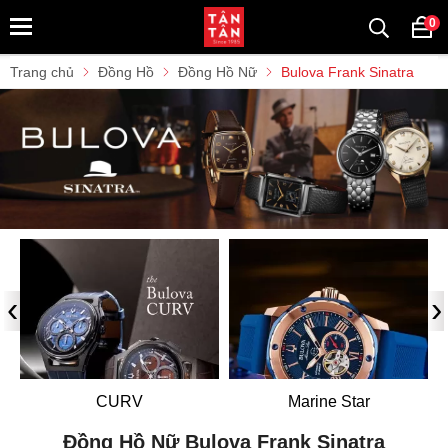
0
Trang chủ
Đồng Hồ
Đồng Hồ Nữ
Bulova Frank Sinatra
‹
›
CURV
Marine Star
Đồng Hồ Nữ Bulova Frank Sinatra