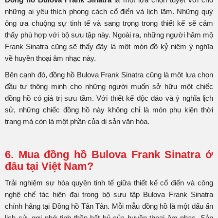
những ai yêu thích phong cách cổ điển và lịch lãm. Những quý
ông ưa chuộng sự tinh tế và sang trọng trong thiết kế sẽ cảm
thấy phù hợp với bộ sưu tập này. Ngoài ra, những người hâm mộ
Frank Sinatra cũng sẽ thấy đây là một món đồ kỷ niệm ý nghĩa
về huyền thoại âm nhạc này.
Bên cạnh đó, đồng hồ Bulova Frank Sinatra cũng là một lựa chọn
đầu tư thông minh cho những người muốn sở hữu một chiếc
đồng hồ có giá trị sưu tầm. Với thiết kế độc đáo và ý nghĩa lịch
sử, những chiếc đồng hồ này không chỉ là món phụ kiện thời
trang mà còn là một phần của di sản văn hóa.
6. Mua đồng hồ Bulova Frank Sinatra ở
đâu tại Việt Nam?
Trải nghiệm sự hòa quyện tinh tế giữa thiết kế cổ điển và công
nghệ chế tác hiện đại trong bộ sưu tập Bulova Frank Sinatra
chính hãng tại Đồng hồ Tân Tân. Mỗi mẫu đồng hồ là một dấu ấn
lịch sử, gợi nhớ tinh thần bất hủ của huyền thoại âm nhạc. Sản