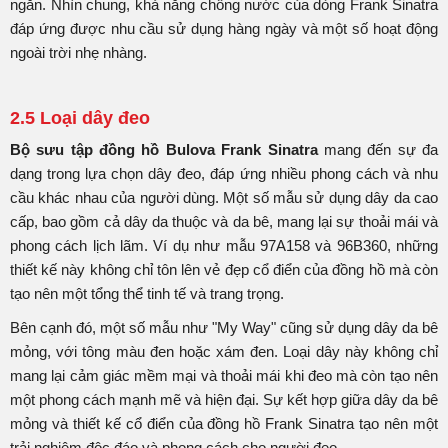
ngắn. Nhìn chung, khả năng chống nước của dòng Frank Sinatra
đáp ứng được nhu cầu sử dụng hàng ngày và một số hoạt động
ngoài trời nhẹ nhàng.
2.5 Loại dây đeo
Bộ sưu tập đồng hồ Bulova Frank Sinatra
mang đến sự đa
dạng trong lựa chọn dây đeo, đáp ứng nhiều phong cách và nhu
cầu khác nhau của người dùng. Một số mẫu sử dụng dây da cao
cấp, bao gồm cả dây da thuộc và da bê, mang lại sự thoải mái và
phong cách lịch lãm. Ví dụ như mẫu 97A158 và 96B360, những
thiết kế này không chỉ tôn lên vẻ đẹp cổ điển của đồng hồ mà còn
tạo nên một tổng thể tinh tế và trang trọng.
Bên cạnh đó, một số mẫu như "My Way" cũng sử dụng dây da bê
mỏng, với tông màu đen hoặc xám đen. Loại dây này không chỉ
mang lại cảm giác mềm mại và thoải mái khi đeo mà còn tạo nên
một phong cách mạnh mẽ và hiện đại. Sự kết hợp giữa dây da bê
mỏng và thiết kế cổ điển của đồng hồ Frank Sinatra tạo nên một
trải nghiệm độc đáo và phong cách cho người đeo.