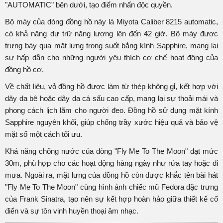
"AUTOMATIC" bên dưới, tạo điểm nhấn độc quyền.
Bộ máy của dòng đồng hồ này là Miyota Caliber 8215 automatic,
có khả năng dự trữ năng lượng lên đến 42 giờ. Bộ máy được
trưng bày qua mặt lưng trong suốt bằng kính Sapphire, mang lại
sự hấp dẫn cho những người yêu thích cơ chế hoạt động của
đồng hồ cơ.
Về chất liệu, vỏ đồng hồ được làm từ thép không gỉ, kết hợp với
dây da bê hoặc dây da cá sấu cao cấp, mang lại sự thoải mái và
phong cách lịch lãm cho người đeo. Đồng hồ sử dụng mặt kính
Sapphire nguyên khối, giúp chống trầy xước hiệu quả và bảo vệ
mặt số một cách tối ưu.
Khả năng chống nước của dòng "Fly Me To The Moon" đạt mức
30m, phù hợp cho các hoạt động hàng ngày như rửa tay hoặc đi
mưa. Ngoài ra, mặt lưng của đồng hồ còn được khắc tên bài hát
"Fly Me To The Moon" cùng hình ảnh chiếc mũ Fedora đặc trưng
của Frank Sinatra, tạo nên sự kết hợp hoàn hảo giữa thiết kế cổ
điển và sự tôn vinh huyền thoại âm nhạc.