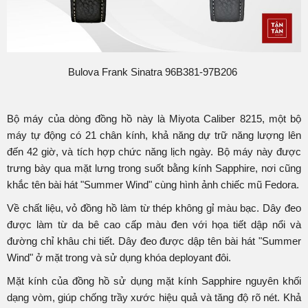
Bulova Frank Sinatra 96B381-97B206
Bộ máy của dòng đồng hồ này là Miyota Caliber 8215, một bộ
máy tự động có 21 chân kính, khả năng dự trữ năng lượng lên
đến 42 giờ, và tích hợp chức năng lịch ngày. Bộ máy này được
trưng bày qua mặt lưng trong suốt bằng kính Sapphire, nơi cũng
khắc tên bài hát "Summer Wind" cùng hình ảnh chiếc mũ Fedora.
Về chất liệu, vỏ đồng hồ làm từ thép không gỉ màu bạc. Dây đeo
được làm từ da bê cao cấp màu đen với họa tiết dập nổi và
đường chỉ khâu chi tiết. Dây đeo được dập tên bài hát "Summer
Wind" ở mặt trong và sử dụng khóa deployant đôi.
Mặt kính của đồng hồ sử dụng mặt kính Sapphire nguyên khối
dạng vòm, giúp chống trầy xước hiệu quả và tăng độ rõ nét. Khả