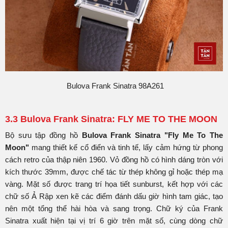
Bulova Frank Sinatra 98A261
3.3 Bulova Frank Sinatra: FLY ME TO THE MOON
Bộ sưu tập đồng hồ
Bulova Frank Sinatra "Fly Me To The
Moon"
mang thiết kế cổ điển và tinh tế, lấy cảm hứng từ phong
cách retro của thập niên 1960. Vỏ đồng hồ có hình dáng tròn với
kích thước 39mm, được chế tác từ thép không gỉ hoặc thép mạ
vàng. Mặt số được trang trí họa tiết sunburst, kết hợp với các
chữ số Ả Rập xen kẽ các điểm đánh dấu giờ hình tam giác, tạo
nên một tổng thể hài hòa và sang trọng. Chữ ký của Frank
Sinatra xuất hiện tại vị trí 6 giờ trên mặt số, cùng dòng chữ