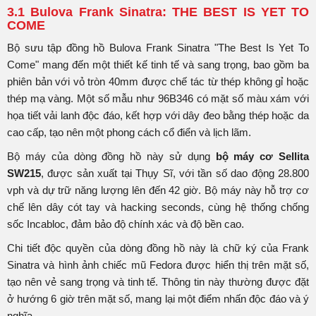
3.1 Bulova Frank Sinatra: THE BEST IS YET TO
COME
Bộ sưu tập đồng hồ Bulova Frank Sinatra "The Best Is Yet To
Come" mang đến một thiết kế tinh tế và sang trọng, bao gồm ba
phiên bản với vỏ tròn 40mm được chế tác từ thép không gỉ hoặc
thép mạ vàng. Một số mẫu như 96B346 có mặt số màu xám với
họa tiết vải lanh độc đáo, kết hợp với dây đeo bằng thép hoặc da
cao cấp, tạo nên một phong cách cổ điển và lịch lãm.
Bộ máy của dòng đồng hồ này sử dụng
bộ máy cơ Sellita
SW215
, được sản xuất tại Thụy Sĩ, với tần số dao động 28.800
vph và dự trữ năng lượng lên đến 42 giờ. Bộ máy này hỗ trợ cơ
chế lên dây cót tay và hacking seconds, cùng hệ thống chống
sốc Incabloc, đảm bảo độ chính xác và độ bền cao.
Chi tiết độc quyền của dòng đồng hồ này là chữ ký của Frank
Sinatra và hình ảnh chiếc mũ Fedora được hiển thị trên mặt số,
tạo nên vẻ sang trọng và tinh tế. Thông tin này thường được đặt
ở hướng 6 giờ trên mặt số, mang lại một điểm nhấn độc đáo và ý
nghĩa.