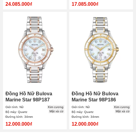
24.085.000₫
17.085.000₫
Đồng Hồ Nữ Bulova
Đồng Hồ Nữ Bulova
Marine Star 98P187
Marine Star 98P186
34mm
34mm
Giới tính: Nữ
Kim cương
Giới tính: Nữ
Kim cương
Mặt xà cừ
Mặt xà cừ
Bộ máy: Quartz
Bộ máy: Quartz
Đường kính: 34mm
Đường kính: 34mm
12.000.000₫
12.000.000₫