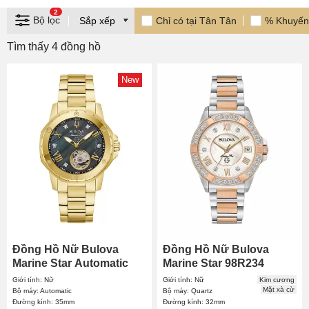
2
Bộ lọc
Chỉ có tại Tân Tân
% Khuyến
Tìm thấy 4 đồng hồ
New
Đồng Hồ Nữ Bulova
Đồng Hồ Nữ Bulova
Marine Star Automatic
Marine Star 98R234
97P171 35mm
32mm
Giới tính: Nữ
Giới tính: Nữ
Kim cương
Mặt xà cừ
Bộ máy: Automatic
Bộ máy: Quartz
Đường kính: 35mm
Đường kính: 32mm