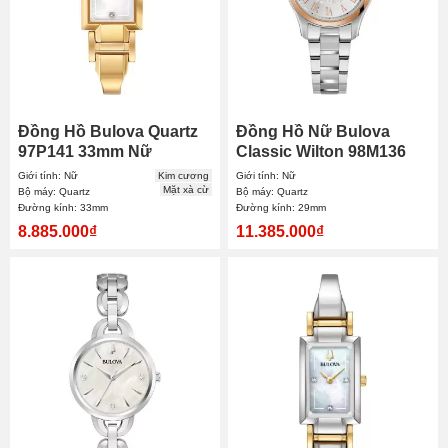
Đồng Hồ Bulova Quartz
Đồng Hồ Nữ Bulova
97P141 33mm Nữ
Classic Wilton 98M136
29mm
Giới tính: Nữ
Kim cương
Giới tính: Nữ
Mặt xà cừ
Bộ máy: Quartz
Bộ máy: Quartz
Đường kính: 33mm
Đường kính: 29mm
8.885.000₫
11.385.000₫