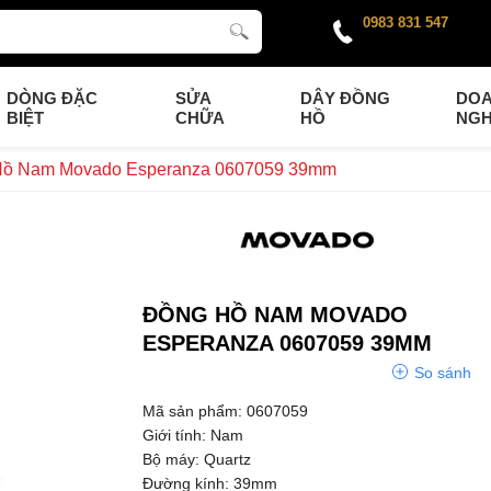
0983 831 547
DÒNG ĐẶC
SỬA
DÂY ĐỒNG
DO
BIỆT
CHỮA
HỒ
NGH
Hồ Nam Movado Esperanza 0607059 39mm
ĐỒNG HỒ NAM MOVADO
ESPERANZA 0607059 39MM
So sánh
Mã sản phẩm: 0607059
Giới tính: Nam
Bộ máy: Quartz
Đường kính: 39mm