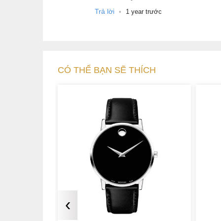
Trả lời
•
1 year trước
CÓ THỂ BẠN SẼ THÍCH
2. Chất lượng thượng hạng Thụy S
Không chỉ chú trọng vẻ bề ngoài thu hút ánh
quan tâm nhất chính là chất lượng đồng hồ, v
để chế tác và cho ra đời những đứa con tin
chọn chất liệu thép không gỉ cho bộ và dây 
cao.
‹
Movado 0607059
được trang bị khung vỏ làm b
kế ấn tượng bảo vệ tốt bộ máy bên trong. Ph