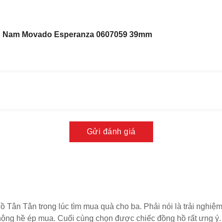
ồng hồ
luôn trong suốt, bền bỉ theo thời gian.
ồ Nam Movado Esperanza 0607059 39mm
Gửi đánh giá
 Tân Tân trong lúc tìm mua quà cho ba. Phải nói là trải nghiệm
 không hề ép mua. Cuối cùng chọn được chiếc đồng hồ rất ưng ý