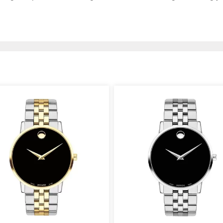
ĩ đi cùng năm tháng
 nhìn, thương hiệu còn thấu hiểu được thị hiếu khách hàng
ì lẽ đó, Movado luôn tinh chọn những chất liệu thượng hạng
h thần xứng đáng với danh tiếng của mình. Movado 0607059
đeo, được phủ màu vàng gold bởi công nghệ mạ PVD kỹ thuật
ằng thép không gỉ nguyên khối bền bỉ và chắc chắn với thiết
ần vỏ bên ngoài đồng hồ được đánh sáng bóng và được thiết