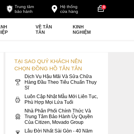
Trung tâm
Hệ thống
0
bảo hành
cửa hàng
ANH
VỀ TÂN
KINH
IỆP
TÂN
NGHIỆM
TẠI SAO QUÝ KHÁCH NÊN
CHỌN ĐỒNG HỒ TÂN TÂN
Dịch Vụ Hậu Mãi Và Sửa Chữa
Hàng Đầu Theo Tiêu Chuẩn Thụy
Sĩ
Luôn Cập Nhật Mẫu Mới Liên Tục,
Phù Hợp Mọi Lứa Tuổi
Nhà Phân Phối Chính Thức Và
Trung Tâm Bảo Hành Ủy Quyền
Của Citizen, Movado Group
Lâu Đời Nhất Sài Gòn - 40 Năm