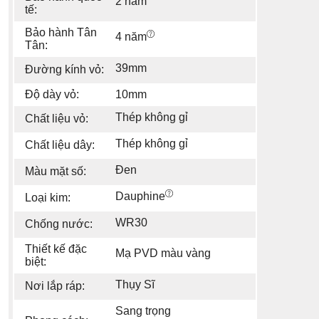
2 năm
tế:
Bảo hành Tân
4 năm
Tân:
39mm
Đường kính vỏ:
Độ dày vỏ:
10mm
Thép không gỉ
Chất liệu vỏ:
Thép không gỉ
Chất liệu dây:
Đen
Màu mặt số:
Dauphine
Loại kim:
WR30
Chống nước:
Thiết kế đặc
Mạ PVD màu vàng
biệt:
Thụy Sĩ
Nơi lắp ráp:
Sang trọng