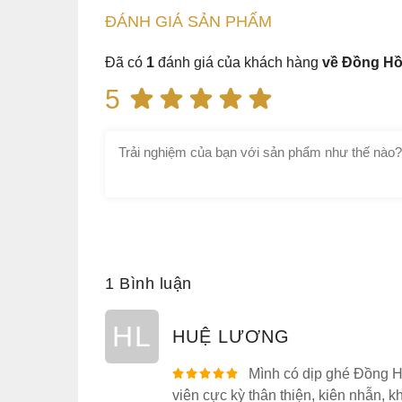
chống ăn mòn cao giúp đảm bảo mặt hiển thị
đ
ĐÁNH GIÁ
SẢN PHẤM
Đã có
1
đánh giá của khách hàng
về Đồng H
5
1 Bình luận
HL
HUỆ LƯƠNG
Mình có dịp ghé Đồng Hồ
viên cực kỳ thân thiện, kiên nhẫn,