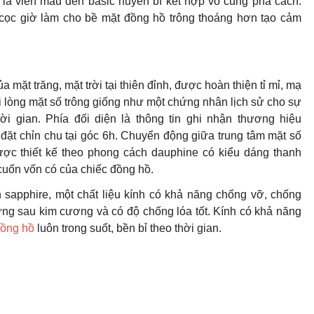
i là viền màu đen basic huyền bí kết hợp vô cùng phá cách.
cọc giờ làm cho bề mặt đồng hồ trông thoáng hơn tạo cảm