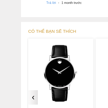
Trả lời
•
1 month trước
CÓ THỂ BẠN SẼ THÍCH
‹