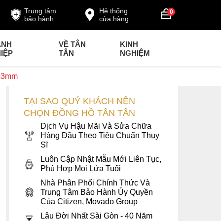
Trung tâm
Hệ thống
0
bảo hành
cửa hàng
ANH
VỀ TÂN
KINH
IỆP
TÂN
NGHIỆM
 43mm
TẠI SAO QUÝ KHÁCH NÊN
CHỌN ĐỒNG HỒ TÂN TÂN
Dịch Vụ Hậu Mãi Và Sửa Chữa
Hàng Đầu Theo Tiêu Chuẩn Thụy
Sĩ
Luôn Cập Nhật Mẫu Mới Liên Tục,
Phù Hợp Mọi Lứa Tuổi
Nhà Phân Phối Chính Thức Và
Trung Tâm Bảo Hành Ủy Quyền
Của Citizen, Movado Group
Lâu Đời Nhất Sài Gòn - 40 Năm