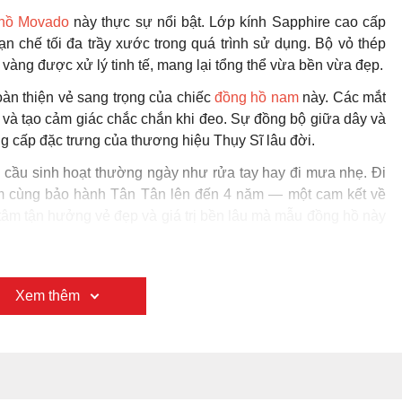
hồ Movado
này thực sự nổi bật. Lớp kính Sapphire cao cấp
hạn chế tối đa trầy xước trong quá trình sử dụng. Bộ vỏ thép
àng được xử lý tinh tế, mang lại tổng thể vừa bền vừa đẹp.
oàn thiện vẻ sang trọng của chiếc
đồng hồ nam
này. Các mắt
 và tạo cảm giác chắc chắn khi đeo. Sự đồng bộ giữa dây và
ẳng cấp đặc trưng của thương hiệu Thụy Sĩ lâu đời.
cầu sinh hoạt thường ngày như rửa tay hay đi mưa nhẹ. Đi
ăm cùng bảo hành Tân Tân lên đến 4 năm — một cam kết về
tâm tận hưởng vẻ đẹp và giá trị bền lâu mà mẫu đồng hồ này
Xem thêm