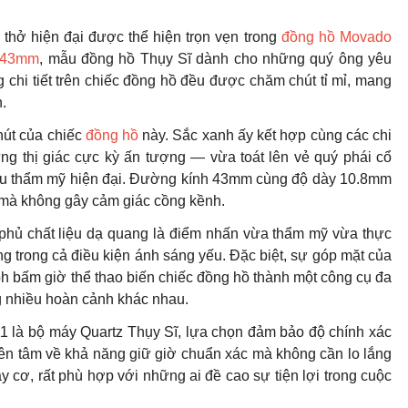
 thở hiện đại được thể hiện trọn vẹn trong
đồng hồ Movado
1 43mm
, mẫu đồng hồ Thụy Sĩ dành cho những quý ông yêu
g chi tiết trên chiếc đồng hồ đều được chăm chút tỉ mỉ, mang
.
hút của chiếc
đồng hồ
này. Sắc xanh ấy kết hợp cùng các chi
ng thị giác cực kỳ ấn tượng — vừa toát lên vẻ quý phái cổ
 gu thẩm mỹ hiện đại. Đường kính 43mm cùng độ dày 10.8mm
ay mà không gây cảm giác cồng kềnh.
phủ chất liệu dạ quang là điểm nhấn vừa thẩm mỹ vừa thực
ng trong cả điều kiện ánh sáng yếu. Đặc biệt, sự góp mặt của
ph bấm giờ thể thao biến chiếc đồng hồ thành một công cụ đa
g nhiều hoàn cảnh khác nhau.
 là bộ máy Quartz Thụy Sĩ, lựa chọn đảm bảo độ chính xác
yên tâm về khả năng giữ giờ chuẩn xác mà không cần lo lắng
cơ, rất phù hợp với những ai đề cao sự tiện lợi trong cuộc