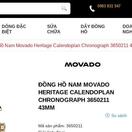
0983 831 547
DÒNG ĐẶC
SỬA
DÂY ĐỒNG
DO
BIỆT
CHỮA
HỒ
NGH
ồ Nam Movado Heritage Calendoplan Chronograph 3650211
ĐỒNG HỒ NAM MOVADO
HERITAGE CALENDOPLAN
CHRONOGRAPH 3650211
43MM
So sánh
Mã sản phẩm: 3650211