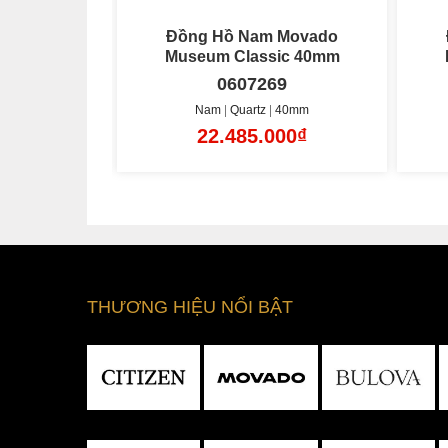
 Movado
Đồng Hồ Nam Movado
Museum Classic 40mm
Museum Classic 40mm
9
0607200
40mm
Nam
Quartz
40mm
00₫
34.385.000₫
THƯƠNG HIỆU NỔI BẬT