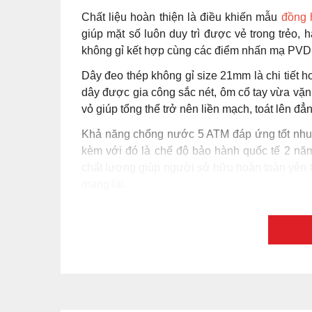
Chất liệu hoàn thiện là điều khiến mẫu
đồng 
giúp mặt số luôn duy trì được vẻ trong trẻo, 
không gỉ kết hợp cùng các điểm nhấn mạ PVD v
Dây đeo thép không gỉ size 21mm là chi tiết h
dây được gia công sắc nét, ôm cổ tay vừa vặn
vỏ giúp tổng thể trở nên liền mạch, toát lên đ
Khả năng chống nước 5 ATM đáp ứng tốt nhu 
kèm với đó là chế độ bảo hành quốc tế 2 n
chất lượng giúp người sở hữu hoàn toàn yên 
mang lại.