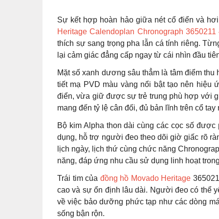
Sự kết hợp hoàn hảo giữa nét cổ điển và hơi
Heritage Calendoplan Chronograph 365021
thích sự sang trọng pha lẫn cá tính riêng. Từn
lại cảm giác đẳng cấp ngay từ cái nhìn đầu tiên
Mặt số xanh dương sâu thẳm là tâm điểm thu 
tiết mạ PVD màu vàng nổi bật tạo nên hiệu ứ
điển, vừa giữ được sự trẻ trung phù hợp với
mang đến tỷ lệ cân đối, đủ bản lĩnh trên cổ t
Bộ kim Alpha thon dài cùng các cọc số được 
dụng, hỗ trợ người đeo theo dõi giờ giấc rõ rà
lịch ngày, lịch thứ cùng chức năng Chronogra
năng, đáp ứng nhu cầu sử dụng linh hoạt tron
Trái tim của
đồng hồ Movado Heritage
3650211
cao và sự ổn định lâu dài. Người đeo có thể 
về việc bảo dưỡng phức tạp như các dòng máy 
sống bận rộn.