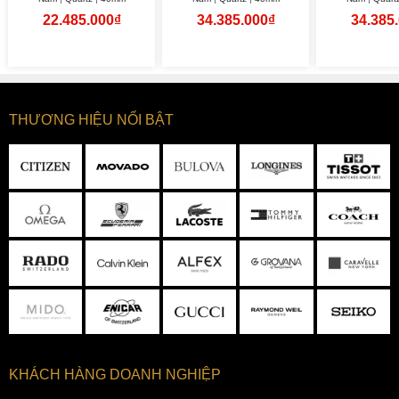
22.485.000₫
34.385.000₫
34.385
THƯƠNG HIỆU NỔI BẬT
KHÁCH HÀNG DOANH NGHIỆP