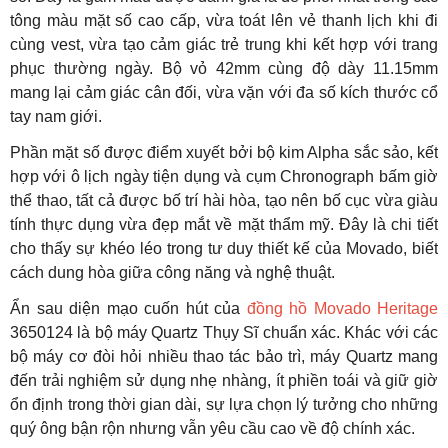
tông màu mặt số cao cấp, vừa toát lên vẻ thanh lịch khi đi
cùng vest, vừa tạo cảm giác trẻ trung khi kết hợp với trang
phục thường ngày. Bộ vỏ 42mm cùng độ dày 11.15mm
mang lại cảm giác cân đối, vừa vặn với đa số kích thước cổ
tay nam giới.
Phần mặt số được điểm xuyết bởi bộ kim Alpha sắc sảo, kết
hợp với ô lịch ngày tiện dụng và cụm Chronograph bấm giờ
thể thao, tất cả được bố trí hài hòa, tạo nên bố cục vừa giàu
tính thực dụng vừa đẹp mắt về mặt thẩm mỹ. Đây là chi tiết
cho thấy sự khéo léo trong tư duy thiết kế của Movado, biết
cách dung hòa giữa công năng và nghệ thuật.
Ẩn sau diện mạo cuốn hút của
đồng hồ Movado Heritage
3650124 là bộ máy Quartz Thụy Sĩ chuẩn xác. Khác với các
bộ máy cơ đòi hỏi nhiều thao tác bảo trì, máy Quartz mang
đến trải nghiệm sử dụng nhẹ nhàng, ít phiền toái và giữ giờ
ổn định trong thời gian dài, sự lựa chọn lý tưởng cho những
quý ông bận rộn nhưng vẫn yêu cầu cao về độ chính xác.