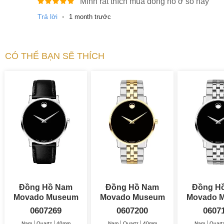
Mình rất thích mua đồng hồ ở số này
Trả lời
•
1 month trước
CÓ THỂ BẠN SẼ THÍCH
Đồng Hồ Nam
Đồng Hồ Nam
Đồng H
Movado Museum
Movado Museum
Movado 
Classic 40mm
Classic 40mm
0607269
0607200
0607
Nam
Quartz
40mm
Nam
Quartz
40mm
Nam
Quart