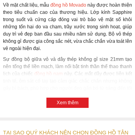
Về mặt chất liệu, mẫu
đồng hồ Movado
này được hoàn thiện
theo tiêu chuẩn cao của thương hiệu. Lớp kính Sapphire
trong suốt và cứng cáp đóng vai trò bảo vệ mặt số khỏi
những tổn hại do va chạm, trầy xước trong sinh hoạt, giúp
duy trì vẻ đẹp ban đầu sau nhiều năm sử dụng. Bộ vỏ thép
không gỉ được gia công sắc nét, vừa chắc chắn vừa toát lên
vẻ ngoài hiện đại.
Sự đồng bộ giữa vỏ và dây thép không gỉ size 21mm tạo
nên tổng thể liền mạch, làm nổi bật tinh thần thể thao thanh
lịch của chiếc
đồng hồ nam
này. Các mắt dây được liên kết
tinh tế, ôm sát cổ tay tạo cảm giác chắc chắn nhưng không
gây bí bách, phù hợp cho người đeo gắn bó từ sáng đến tối
mà vẫn cảm thấy thoải mái.
Xem thêm
Chuẩn chống nước 5 ATM cho phép sử dụng yên tâm trong
các tình huống sinh hoạt thường ngày như rửa tay, đi mưa
hay tiếp xúc nước nhẹ. Đồng hành cùng chính sách bảo
hành quốc tế 2 năm và bảo hành Tân Tân lên đến 4 năm,
TẠI SAO QUÝ KHÁCH NÊN CHỌN ĐỒNG HỒ TÂN