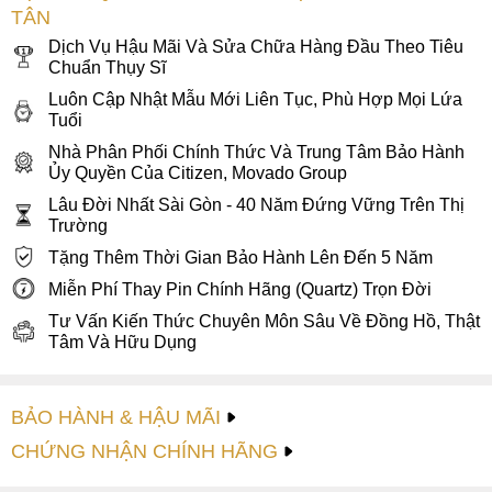
đây là mẫu đồng hồ vừa mang giá trị thẩm mỹ cao, vừa đảm
TÂN
bảo độ tin cậy lâu dài cho người sở hữu — một lựa chọn
Dịch Vụ Hậu Mãi Và Sửa Chữa Hàng Đầu Theo Tiêu
xứng đáng dành cho người đàn ông biết trân trọng chất
Chuẩn Thụy Sĩ
lượng.
Luôn Cập Nhật Mẫu Mới Liên Tục, Phù Hợp Mọi Lứa
Tuổi
Nhà Phân Phối Chính Thức Và Trung Tâm Bảo Hành
Ủy Quyền Của Citizen, Movado Group
Lâu Đời Nhất Sài Gòn - 40 Năm Đứng Vững Trên Thị
Trường
Tặng Thêm Thời Gian Bảo Hành Lên Đến 5 Năm
Miễn Phí Thay Pin Chính Hãng (Quartz) Trọn Đời
Tư Vấn Kiến Thức Chuyên Môn Sâu Về Đồng Hồ, Thật
Tâm Và Hữu Dụng
BẢO HÀNH & HẬU MÃI
CHỨNG NHẬN CHÍNH HÃNG