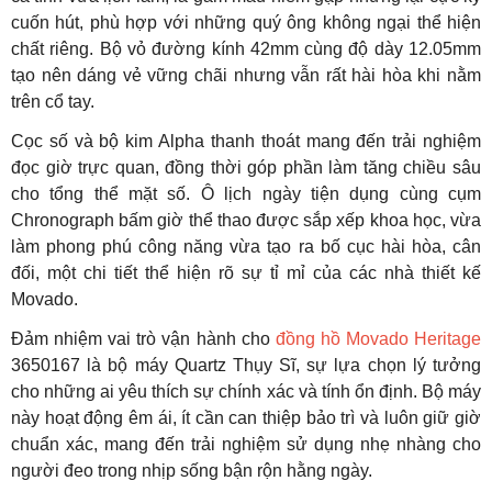
cuốn hút, phù hợp với những quý ông không ngại thể hiện
chất riêng. Bộ vỏ đường kính 42mm cùng độ dày 12.05mm
tạo nên dáng vẻ vững chãi nhưng vẫn rất hài hòa khi nằm
trên cổ tay.
Cọc số và bộ kim Alpha thanh thoát mang đến trải nghiệm
đọc giờ trực quan, đồng thời góp phần làm tăng chiều sâu
cho tổng thể mặt số. Ô lịch ngày tiện dụng cùng cụm
Chronograph bấm giờ thể thao được sắp xếp khoa học, vừa
làm phong phú công năng vừa tạo ra bố cục hài hòa, cân
đối, một chi tiết thể hiện rõ sự tỉ mỉ của các nhà thiết kế
Movado.
Đảm nhiệm vai trò vận hành cho
đồng hồ Movado Heritage
3650167 là bộ máy Quartz Thụy Sĩ, sự lựa chọn lý tưởng
cho những ai yêu thích sự chính xác và tính ổn định. Bộ máy
này hoạt động êm ái, ít cần can thiệp bảo trì và luôn giữ giờ
chuẩn xác, mang đến trải nghiệm sử dụng nhẹ nhàng cho
người đeo trong nhịp sống bận rộn hằng ngày.