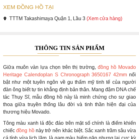
XEM ĐỒNG HỒ TẠI
TTTM Takashimaya Quận 1, Lầu 3
(Xem cửa hàng)
THÔNG TIN SẢN PHẨM
Giữa muôn vàn lựa chọn trên thị trường,
đồng hồ Movado
Heritage Calendoplan S Chronograph 3650167 42mm
nổi
bật như một tuyên ngôn về gu thẩm mỹ tinh tế của người
đàn ông biết tự tin khẳng định bản thân. Mang đậm DNA chế
tác Thụy Sĩ, mẫu đồng hồ này là minh chứng cho sự giao
thoa giữa truyền thống lâu đời và tinh thần hiện đại của
thương hiệu Movado.
Tông màu xanh lá độc đáo trên mặt số chính là điểm khiến
chiếc
đồng hồ
này trở nên khác biệt. Sắc xanh trầm sâu vừa
cá tính vừa lịch lãm, là gam màu hiếm gặp nhưng lại cực kỳ