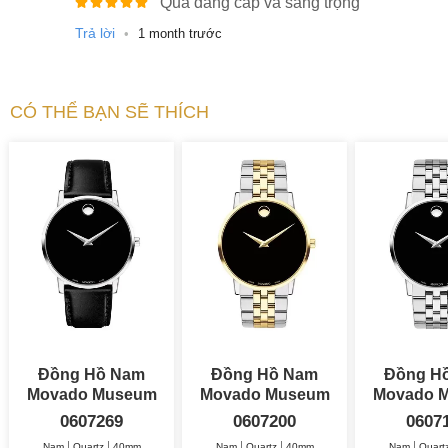
Quá đẳng cấp và sang trọng
Trả lời
•
1 month trước
CÓ THỂ BẠN SẼ THÍCH
Đồng Hồ Nam
Đồng Hồ Nam
Đồng H
Movado Museum
Movado Museum
Movado 
Classic 40mm
Classic 40mm
0607269
0607200
0607
Nam
Quartz
40mm
Nam
Quartz
40mm
Nam
Quart