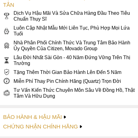
hành quốc tế 2 năm cùng bảo hành Tân Tân lên đến 4
TÂN
năm, cam kết vững chắc cho một mẫu đồng hồ vừa đẹp,
Dịch Vụ Hậu Mãi Và Sửa Chữa Hàng Đầu Theo Tiêu
vừa bền, xứng đáng có mặt trong bộ sưu tập của bất kỳ quý
Chuẩn Thụy Sĩ
ông sành điệu nào.
Luôn Cập Nhật Mẫu Mới Liên Tục, Phù Hợp Mọi Lứa
Tuổi
Nhà Phân Phối Chính Thức Và Trung Tâm Bảo Hành
Ủy Quyền Của Citizen, Movado Group
Lâu Đời Nhất Sài Gòn - 40 Năm Đứng Vững Trên Thị
Trường
Tặng Thêm Thời Gian Bảo Hành Lên Đến 5 Năm
Miễn Phí Thay Pin Chính Hãng (Quartz) Trọn Đời
Tư Vấn Kiến Thức Chuyên Môn Sâu Về Đồng Hồ, Thật
Tâm Và Hữu Dụng
BẢO HÀNH & HẬU MÃI
CHỨNG NHẬN CHÍNH HÃNG