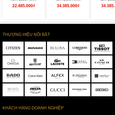
22.485.000₫
34.385.000₫
34.385
THƯƠNG HIỆU NỔI BẬT
KHÁCH HÀNG DOANH NGHIỆP