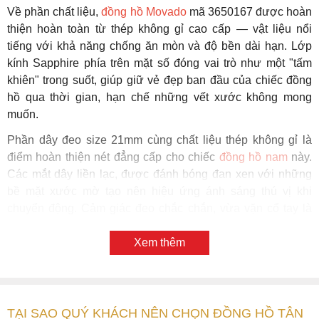
Về phần chất liệu,
đồng hồ Movado
mã 3650167 được hoàn
thiện hoàn toàn từ thép không gỉ cao cấp — vật liệu nổi
tiếng với khả năng chống ăn mòn và độ bền dài hạn. Lớp
kính Sapphire phía trên mặt số đóng vai trò như một "tấm
khiên" trong suốt, giúp giữ vẻ đẹp ban đầu của chiếc đồng
hồ qua thời gian, hạn chế những vết xước không mong
muốn.
Phần dây đeo size 21mm cùng chất liệu thép không gỉ là
điểm hoàn thiện nét đẳng cấp cho chiếc
đồng hồ nam
này.
Các mắt dây liền lạc, được đánh bóng đan xen với những
bề mặt xước mờ tạo nên hiệu ứng ánh sáng thú vị khi
chuyển động. Cảm giác đeo chắc chắn, vừa vặn cổ tay là
yếu tố giúp người sở hữu thực sự yêu thích khi gắn bó lâu
dài.
Xem thêm
Chuẩn chống nước 5 ATM giúp người đeo thoải mái trong
các tình huống sinh hoạt thông thường mà không cần lo
lắng về độ bền của bộ máy bên trong. Đi kèm là chế độ bảo
TẠI SAO QUÝ KHÁCH NÊN CHỌN ĐỒNG HỒ TÂN