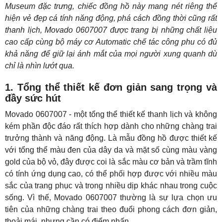
Museum đặc trưng, chiếc đồng hồ này mang nét riêng thể
hiện vẻ đẹp cá tính năng động, phá cách đồng thời cũng rất
thanh lịch, Movado 0607007 được trang bị những chất liệu
cao cấp cùng bộ máy cơ Automatic chế tác công phu có đủ
khả năng để giữ lại ánh mắt của mọi người xung quanh dù
chỉ là nhìn lướt qua.
1. Tổng thể thiết kế đơn giản sang trọng và
đầy sức hút
Movado 0607007 - một tổng thể thiết kế thanh lịch và không
kém phần độc đáo rất thích hợp dành cho những chàng trai
trưởng thành và năng động. Là mẫu đồng hồ được thiết kế
với tổng thể màu đen của dây da và mặt số cùng màu vàng
gold của bộ vỏ, đây được coi là sắc màu cơ bản và trầm tĩnh
có tính ứng dụng cao, có thể phối hợp được với nhiều màu
sắc của trang phục và trong nhiều dịp khác nhau trong cuộc
sống. Vì thế, Movado 0607007 thường là sự lựa chọn ưu
tiên của những chàng trai theo đuổi phong cách đơn giản,
thoải mái, nhưng cần có điểm nhấn.