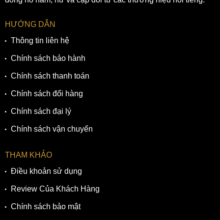
HƯỚNG DẪN
Thông tin liên hệ
Chính sách bảo hành
Chính sách thanh toán
Chính sách đổi hàng
Chính sách đại lý
Chính sách vận chuyển
THAM KHẢO
Điều khoản sử dụng
5. Bộ máy cơ ETA Caliber 2824 được chế tác
công phu dành riêng cho Red Label
Review Của Khách Hàng
Được trang bị loại máy cơ Automatic ETA Caliber 2824 với
Chính sách bảo mật
25 chân kính,
Movado 0607007
sở hữu thời gian trữ cót dao