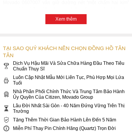
trang bị độ chống nước 3ATM, mẫu
đồng hồ
này có thể hỗ
trợ cho người dùng những hoạt động thường nhật như rửa
Xem thêm
tay hoặc đi mưa nhỏ.
2. Mặt số màu đen Museum mang đặc trưng
“một chấm hai kim”
TẠI SAO QUÝ KHÁCH NÊN CHỌN ĐỒNG HỒ TÂN
Movado 0607007 được thiết kế với phần mặt số màu đen
TÂN
tráng gương sáng bóng đặc trưng của thiết kế “Museum
Classic” - một sắc màu cơ bản mang tính sang trọng, thanh
Dịch Vụ Hậu Mãi Và Sửa Chữa Hàng Đầu Theo Tiêu
Chuẩn Thụy Sĩ
lịch và quyến rũ, giúp cho những chàng trai của chúng ta
thêm nét nam tính và mạnh mẽ.
Luôn Cập Nhật Mẫu Mới Liên Tục, Phù Hợp Mọi Lứa
Tuổi
Nhà Phân Phối Chính Thức Và Trung Tâm Bảo Hành
Ủy Quyền Của Citizen, Movado Group
Lâu Đời Nhất Sài Gòn - 40 Năm Đứng Vững Trên Thị
Trường
Tặng Thêm Thời Gian Bảo Hành Lên Đến 5 Năm
Miễn Phí Thay Pin Chính Hãng (Quartz) Trọn Đời