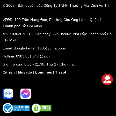
© 2003
- Bản quyền của Công Ty TNHH Thương Mại Dịch Vụ Trí
Linh.
VPĐD:
109 Trần Hưng Đạo, Phường Cầu Ông Lãnh, Quận 1,
Thành phố Hồ Chí Minh
MST: 0303078213 Cấp ngày: 22/10/2003 Nơi cấp: Thành phố Hồ
Chí Minh
Với những ưu điểm nổi bật trên, Movado 0607007 rất thích
Email: donghotantan.1985@gmail.com
hợp dành cho những chàng trai năng động, yêu thích phong
Hotline:
0983 831 547
(Zalo)
cách tối giản sang trọng và nổi bật. Với phong cách casual,
Giờ mở cửa: 8:30 - 21:30, Thứ 2 - Chủ nhật
chiếc đồng hồ này có thể đi cùng các chàng trai ở mọi hoàn
Citizen
|
Movado
|
Longines
|
Tissot
cảnh cùng với những trang phục mang phong cách khác
nhau khi đi làm, đi chơi. Một chiếc đồng hồ dây da màu đen
luôn có thể giúp một chàng trai thành một quý ông, đặc biệt
khi phối cùng một bộ vest chỉn chu hay một chiếc blazer chỉn
chu.
Khi mua đồng hồ Movado máy Automatic tại Tân Tân, quý
khách được hỗ trợ giao hàng miễn phí cùng thời gian bảo