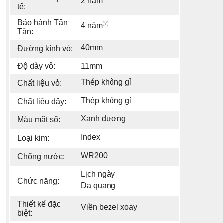
2 năm
tế:
Bảo hành Tân
4 năm
Tân:
40mm
Đường kính vỏ:
Độ dày vỏ:
11mm
Thép không gỉ
Chất liệu vỏ:
Thép không gỉ
Chất liệu dây:
Xanh dương
Màu mặt số:
Index
Loại kim:
WR200
Chống nước:
Lịch ngày
Chức năng:
Dạ quang
Thiết kế đặc
Viền bezel xoay
biệt: