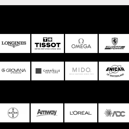
 SuperLuminova trên các mốc giờ và bộ kim