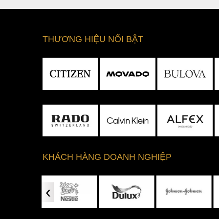
THƯƠNG HIỆU NỔI BẬT
KHÁCH HÀNG DOANH NGHIỆP
‹
Phủ dạ quang cao cấp Thụy Sĩ