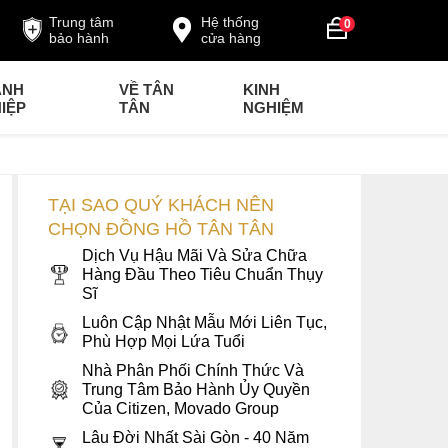
Trung tâm
Hệ thống
0
bảo hành
cửa hàng
ANH
VỀ TÂN
KINH
IỆP
TÂN
NGHIỆM
TẠI SAO QUÝ KHÁCH NÊN
CHỌN ĐỒNG HỒ TÂN TÂN
Dịch Vụ Hậu Mãi Và Sửa Chữa
Hàng Đầu Theo Tiêu Chuẩn Thụy
Sĩ
Luôn Cập Nhật Mẫu Mới Liên Tục,
Phù Hợp Mọi Lứa Tuổi
Nhà Phân Phối Chính Thức Và
Trung Tâm Bảo Hành Ủy Quyền
Của Citizen, Movado Group
Lâu Đời Nhất Sài Gòn - 40 Năm