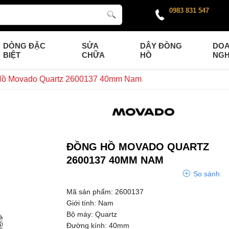
0983 831 547
DÒNG ĐẶC
SỬA
DÂY ĐỒNG
DO
BIỆT
CHỮA
HỒ
NGH
ồ Movado Quartz 2600137 40mm Nam
ĐỒNG HỒ MOVADO QUARTZ
2600137 40MM NAM
So sánh
Mã sản phẩm: 2600137
Giới tính: Nam
Bộ máy: Quartz
Đường kính: 40mm