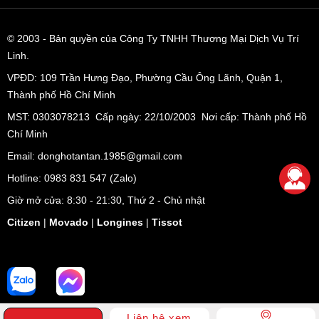
gồm 2 năm quốc tế và 2 năm tại Tân Tân).
Tân Tân Watch tự hào là Nhà Phân Phối chính thức
© 2003
- Bản quyền của Công Ty TNHH Thương Mại Dịch Vụ Trí
Citizen, Bulova, Movado, Coach, Ferrari, Lacoste,
Linh.
Tommy Hilfiger, Caravelle, Alfex, Grovana. Chúng tôi
VPĐD:
109 Trần Hưng Đạo, Phường Cầu Ông Lãnh, Quận 1,
cũng là Đại lý chính thức của Longines, Tissot, Rado,
Thành phố Hồ Chí Minh
Mido,… và các thương hiệu đồng hồ khác. Đồng thời,
Tân Tân Watch được hãng Citizen, Movado Group uỷ
MST: 0303078213 Cấp ngày: 22/10/2003 Nơi cấp: Thành phố Hồ
quyền là Trung Tâm Bảo Hành chính hãng tại Việt Nam.
Chí Minh
Tân Tân Watch luôn cập nhật mẫu mới và luôn có nhiều
Email: donghotantan.1985@gmail.com
mẫu mã nhất thị trường đồng hồ. Với Hệ thống
Hotline:
0983 831 547
(Zalo)
Showroom chuyên nghiệp, sang trọng và phủ rộng
Giờ mở cửa: 8:30 - 21:30, Thứ 2 - Chủ nhật
khắp nhằm nâng cao trải nghiệm mua sắm của quý
Citizen
|
Movado
|
Longines
|
Tissot
khách.
TỔNG HỢP ƯU ĐIỂM CỦA MOVADO 2600145
✓ Nằm trong bộ sưu tập Series 800 với phong cách thể thao
trẻ trung, hiện đại và cuốn hút.
Liên hệ xem