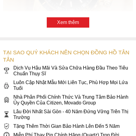
Xem thêm
Mặt số màu đen trầm tĩnh hoàn thiện vân sunray nổi bật các
chi tiết tinh xảo bên trong
Khi ánh nhìn đầu tiên chạm vào mặt số
Movado 2600145
,
TẠI SAO QUÝ KHÁCH NÊN CHỌN ĐỒNG HỒ TÂN
bạn sẽ ngay lập tức đắm chìm vào sự cuốn hút của tông
TÂN
màu đen chủ đạo với cách hoàn thiện tia sunray thời
Dịch Vụ Hậu Mãi Và Sửa Chữa Hàng Đầu Theo Tiêu
thượng. Trung tâm mặt số là bộ kim dauphine màu vàng
Chuẩn Thụy Sĩ
gold cách điệu được cắt gọt sắc sảo và mạnh mẽ để phù
Luôn Cập Nhật Mẫu Mới Liên Tục, Phù Hợp Mọi Lứa
hợp với tinh thần thể thao năng động thổi vào chiếc đồng hồ
Tuổi
này. Xung quanh là bộ cọc số được sắp xếp đều đặn trên
Nhà Phân Phối Chính Thức Và Trung Tâm Bảo Hành
một vòng chia phút giúp người xem dễ dàng quan sát giờ
Ủy Quyền Của Citizen, Movado Group
giấc. Tất cả các chi tiết này được phủ 1 lớp dạ quang
Lâu Đời Nhất Sài Gòn - 40 Năm Đứng Vững Trên Thị
SuperLuminova hỗ trợ xem thời gian trong bóng tối, đặc biệt
Trường
là khi lặn sâu.
Tặng Thêm Thời Gian Bảo Hành Lên Đến 5 Năm
Miễn Phí Thay Pin Chính Hãng (Quartz) Trọn Đời