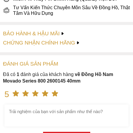
Tư Vấn Kiến Thức Chuyên Môn Sâu Về Đồng Hồ, Thật
Tâm Và Hữu Dụng
BẢO HÀNH & HẬU MÃI
CHỨNG NHẬN CHÍNH HÃNG
ĐÁNH GIÁ
SẢN PHẤM
Bộ kim và các mốc giờ màu vàng được phủ 1 lớp dạ quang
Đã có
1
đánh giá của khách hàng
về Đồng Hồ Nam
Movado Series 800 2600145 40mm
SuperLuminova của Thụy Sĩ hỗ trợ xem thời gian trong bóng
tối
5
Riêng ở vị trí 12 giờ là khu vực dành riêng cho chấm tròn
sáng bóng đặc trưng của thương hiệu, tạo điểm nhấn hoàn
hảo cho toàn bộ thiết kế. Bên dưới là dòng chữ màu đỏ sắc
nét ghi tên bộ sưu tập và tại vị trí 6 giờ là dòng chữ “Swiss
Made” nhỏ nhắn được đặt gọn gàng và tinh tế, khẳng định