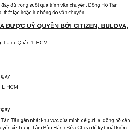
đầy đủ trong suốt quá trình vận chuyển. Đồng Hồ Tân
ị thất lạc hoặc hư hỏng do vận chuyển.
 ĐƯỢC UỶ QUYỀN BỞI CITIZEN, BULOVA,
Ông Lãnh, Quận 1, HCM
 ngày
n 1, HCM
 ngày
Tân Tân gần nhất khu vực của mình để gửi lại đồng hồ cần
chuyển về Trung Tâm Bảo Hành Sửa Chữa để kỹ thuật kiểm