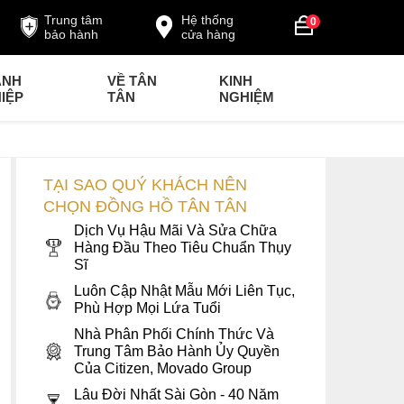
Trung tâm
Hệ thống
0
bảo hành
cửa hàng
ANH
VỀ TÂN
KINH
IỆP
TÂN
NGHIỆM
TẠI SAO QUÝ KHÁCH NÊN
CHỌN ĐỒNG HỒ TÂN TÂN
Dịch Vụ Hậu Mãi Và Sửa Chữa
Hàng Đầu Theo Tiêu Chuẩn Thụy
Sĩ
Luôn Cập Nhật Mẫu Mới Liên Tục,
Phù Hợp Mọi Lứa Tuổi
Nhà Phân Phối Chính Thức Và
Trung Tâm Bảo Hành Ủy Quyền
Của Citizen, Movado Group
Lâu Đời Nhất Sài Gòn - 40 Năm