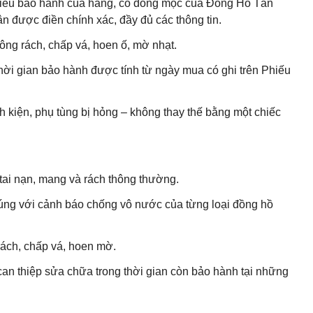
 Phiếu bảo hành của hãng, có đóng mộc của Đồng Hồ Tân
 được điền chính xác, đầy đủ các thông tin.
ng rách, chấp vá, hoen ố, mờ nhạt.
hời gian bảo hành được tính từ ngày mua có ghi trên Phiếu
h kiện, phụ tùng bị hỏng – không thay thế bằng một chiếc
ai nạn, mang và rách thông thường.
ng với cảnh báo chống vô nước của từng loại đồng hồ
ách, chấp vá, hoen mờ.
can thiệp sửa chữa trong thời gian còn bảo hành tại những