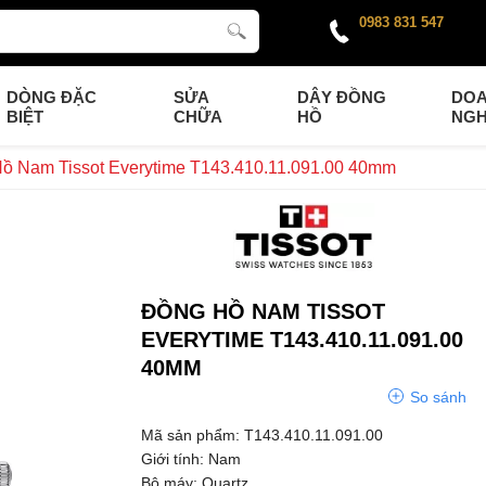
0983 831 547
DÒNG ĐẶC
SỬA
DÂY ĐỒNG
DO
BIỆT
CHỮA
HỒ
NGH
ồ Nam Tissot Everytime T143.410.11.091.00 40mm
ĐỒNG HỒ NAM TISSOT
EVERYTIME T143.410.11.091.00
40MM
So sánh
Mã sản phẩm: T143.410.11.091.00
Giới tính: Nam
Bộ máy: Quartz