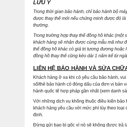
LƯU Ý
Trong thời gian bảo hành, chỉ bảo hành bộ m
được thay thế mới nếu chứng minh được đó là lỗ
thường.
Trong trường hợp thay thế đồng hồ khác (một
khách hàng sẽ nhận được cùng mẫu mã như đồn
thế đồng hồ khác có giá trị tương đương hoặc 
đồng hồ thay thế cũng kéo dài 1 năm kể từ ng
LIÊN HỆ BẢO HÀNH VÀ SỬA CHỮ
Khách hàng ở xa khi có yêu cầu bảo hành, vu
sổ/thẻ bảo hành có đóng dấu của đơn vị bán v
hành quốc tế hợp pháp gần nhất (xem danh sác
Với những dịch vụ không thuộc điều kiện bảo 
khách hàng yêu cầu với mức phí tùy theo loại
định.
Đừng gửi bao bì gốc vì nó sẽ không được trả