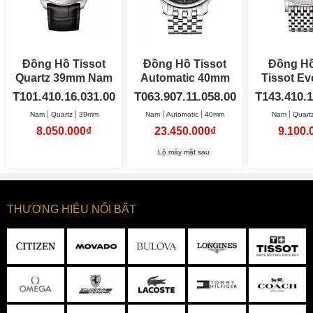
Đồng Hồ Tissot
Đồng Hồ Tissot
Đồng H
Quartz 39mm Nam
Automatic 40mm
Tissot Ev
Nam
40
T101.410.16.031.00
T063.907.11.058.00
T143.410.1
Nam
Quartz
39mm
Nam
Automatic
40mm
Nam
Quart
8.050.000₫
23.450.000₫
9.100.
Lộ máy mặt sau
THƯƠNG HIỆU NỔI BẬT