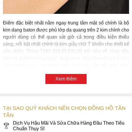
Điểm đặc biệt nhất nằm ngay trung tâm mặt số chính là bộ
kim dạng baton được phủ lớp dạ quang trên 2 kim chính cho
người dùng có thể quan sát giờ cả trong điều kiện thiếu
sáng, nổi bật nhất chính là kim giây chữ T khiến cho thiết kế
của chiếc Tissot T101.410.33.031.00 trở nên vô cùng độc
đáo và thiên hướng nghệ thuật hơn. Góc 6h hiển thị ô cửa
sổ lịch ngày tiện ích trong việc quản lý, sắp xếp thời gian
một cách hợp lý. Tất cả hiện lên sắc nét qua mặt kính
Xem thêm
sapphire bên trên, có vai trò bao phủ và bảo vệ các chi tiết
bên trong, chất liệu kính vượt trội hẳn về đặc tính trong suốt,
chống trầy xước hiệu quả mang đến một cái nhìn mãn nhãn
cho người xem.
TẠI SAO QUÝ KHÁCH NÊN CHỌN ĐỒNG HỒ TÂN
Bộ vỏ và dây đeo đều được làm bằng chất liệu thép không
TÂN
gỉ thượng hạng đồng thời ứng dụng công nghệ mạ màu
Dịch Vụ Hậu Mãi Và Sửa Chữa Hàng Đầu Theo Tiêu
PVD vàng gold, kết hợp kỹ thuật đánh bóng và phay xước
Chuẩn Thụy Sĩ