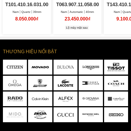
Nam
40
T101.410.16.031.00
T063.907.11.058.00
T143.410.1
Nam
Quartz
39mm
Nam
Automatic
40mm
Nam
Quart
8.050.000₫
23.450.000₫
9.100.
Lộ máy mặt sau
THƯƠNG HIỆU NỔI BẬT