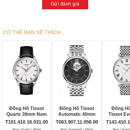
Gửi đánh giá
CÓ THỂ BẠN SẼ THÍCH
Đồng Hồ Tissot
Đồng Hồ Tissot
Đồng H
Quartz 39mm Nam
Automatic 40mm
Tissot Ev
Nam
40
T101.410.16.031.00
T063.907.11.058.00
T143.410.1
Nam
Quartz
39mm
Nam
Automatic
40mm
Nam
Quart