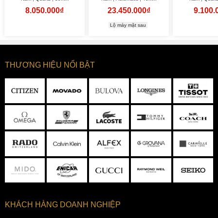
8.050.000₫
23.450.000₫
9.100.
Lộ máy mặt sau
THƯƠNG HIỆU NỔI BẬT
KHÁCH HÀNG DOANH NGHIỆP