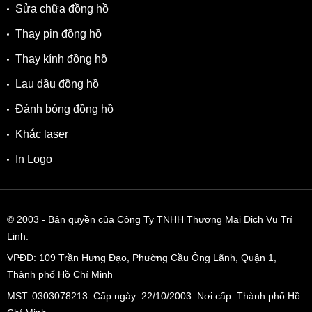
Sửa chữa đồng hồ
✓ Độ chịu nước 3ATM, hỗ trợ rửa tay, đi mưa nhẹ.
Thay pin đồng hồ
Thay kính đồng hồ
Lau dầu đồng hồ
Đánh bóng đồng hồ
Khắc laser
In Logo
© 2003
- Bản quyền của Công Ty TNHH Thương Mại Dịch Vụ Trí
Linh.
VPĐD:
109 Trần Hưng Đạo, Phường Cầu Ông Lãnh, Quận 1,
Thành phố Hồ Chí Minh
MST: 0303078213 Cấp ngày: 22/10/2003 Nơi cấp: Thành phố Hồ