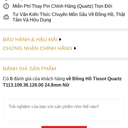
Miễn Phí Thay Pin Chính Hãng (Quartz) Trọn Đời
Tư Vấn Kiến Thức Chuyên Môn Sâu Về Đồng Hồ, Thật
Tâm Và Hữu Dụng
BẢO HÀNH & HẬU MÃI
CHỨNG NHẬN CHÍNH HÃNG
Đồng hồ sở hữu kích thước 24.80mmx22.58mm, độ dày
6.10mm khá vừa vặn đối với cỡ tay của mọi cô gái ở nhiều
quốc gia từ Châu Âu tới Châu Á. Đặc biệt kết cấu khóa cài
ĐÁNH GIÁ
SẢN PHẤM
đơn giản khiến cho việc điều chỉnh độ dài dây sao cho phù
hợp với cỡ tay trở nên dễ dàng và thuận tiện hơn.
Có
0
đánh giá của khách hàng
về Đồng Hồ Tissot Quartz
T113.109.36.126.00 24.8mm Nữ
2. Kế thừa những nghệ thuật chế tác đỉnh
cao của Thuỵ Sĩ
Để tránh gây ra sự nhàm chán và phù hợp với nhu cầu tiêu
dùng của phái đẹp, Tissot đã thiết kế T113.109.36.126.00
với dạng dây da thật được may đo tỉ mỉ với tông màu đen.
Bên cạnh đó thì quá trình nhuộm màu cũng tốn không ít