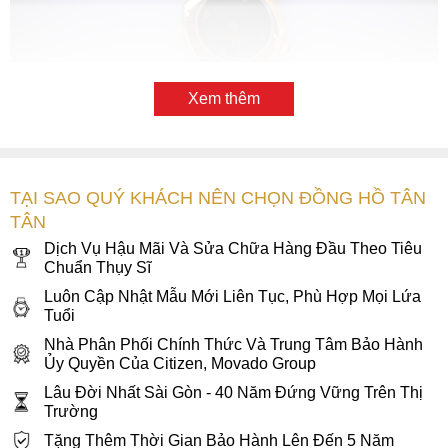
Xem thêm
Bên trong mặt số đồng hồ Tissot Femini-T
T113.109.36.126.00 được thiết kế đơn giản với hiển thị chỉ
TẠI SAO QUÝ KHÁCH NÊN CHỌN ĐỒNG HỒ TÂN
hai kim dạng alpha. Mặt số khảm xà cừ xanh dương được
TÂN
đính kim cương ở 4 mốc giờ chính khiến cho ngoại hình của
Dịch Vụ Hậu Mãi Và Sửa Chữa Hàng Đầu Theo Tiêu
T113.109.36.126.00 trở nên lung linh và kiêu kỳ hơn, mang
Chuẩn Thụy Sĩ
đến vẻ ngoài đắt giá cho thiết kế. Một kiểu thiết kế
đồng hồ
Luôn Cập Nhật Mẫu Mới Liên Tục, Phù Hợp Mọi Lứa
nữ
tuy đơn giản nhưng lại là đỉnh cao của phong cách thanh
Tuổi
lịch và sang trọng.
Nhà Phân Phối Chính Thức Và Trung Tâm Bảo Hành
Ủy Quyền Của Citizen, Movado Group
Lâu Đời Nhất Sài Gòn - 40 Năm Đứng Vững Trên Thị
Trường
Tặng Thêm Thời Gian Bảo Hành Lên Đến 5 Năm