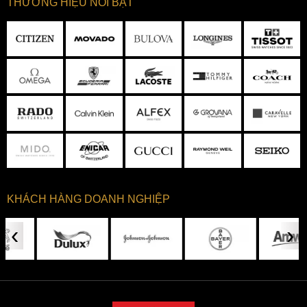
THƯƠNG HIỆU NỔI BẬT
KHÁCH HÀNG DOANH NGHIỆP
‹
›