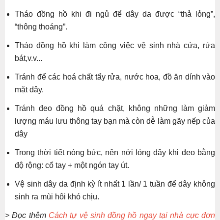
Tháo đồng hồ khi đi ngủ để dây da được “thả lỏng”,
“thông thoáng”.
Tháo đồng hồ khi làm công việc vệ sinh nhà cửa, rửa
bát,v.v...
Tránh để các hoá chất tẩy rửa, nước hoa, đồ ăn dính vào
mặt dây.
Tránh đeo đồng hồ quá chặt, không những làm giảm
lượng máu lưu thông tay bạn mà còn dễ làm gãy nếp của
dây
Trong thời tiết nóng bức, nên nới lỏng dây khi đeo bằng
độ rộng: cổ tay + một ngón tay út.
Vệ sinh dây da định kỳ ít nhất 1 lần/ 1 tuần để dây không
sinh ra mùi hôi khó chịu.
> Đọc thêm
Cách tự vệ sinh đồng hồ ngay tại nhà cực đơn