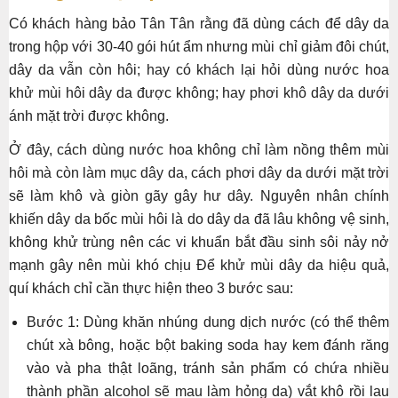
Có khách hàng bảo Tân Tân rằng đã dùng cách để dây da
trong hộp với 30-40 gói hút ẩm nhưng mùi chỉ giảm đôi chút,
dây da vẫn còn hôi; hay có khách lại hỏi dùng nước hoa
khử mùi hôi dây da được không; hay phơi khô dây da dưới
ánh mặt trời được không.
Ở đây, cách dùng nước hoa không chỉ làm nồng thêm mùi
hôi mà còn làm mục dây da, cách phơi dây da dưới mặt trời
sẽ làm khô và giòn gãy gây hư dây. Nguyên nhân chính
khiến dây da bốc mùi hôi là do dây da đã lâu không vệ sinh,
không khử trùng nên các vi khuẩn bắt đầu sinh sôi nảy nở
mạnh gây nên mùi khó chịu Để khử mùi dây da hiệu quả,
quí khách chỉ cần thực hiện theo 3 bước sau:
Bước 1: Dùng khăn nhúng dung dịch nước (có thể thêm
chút xà bông, hoặc bột baking soda hay kem đánh răng
vào và pha thật loãng, tránh sản phẩm có chứa nhiều
thành phần alcohol sẽ mau làm hỏng da) vắt khô rồi lau