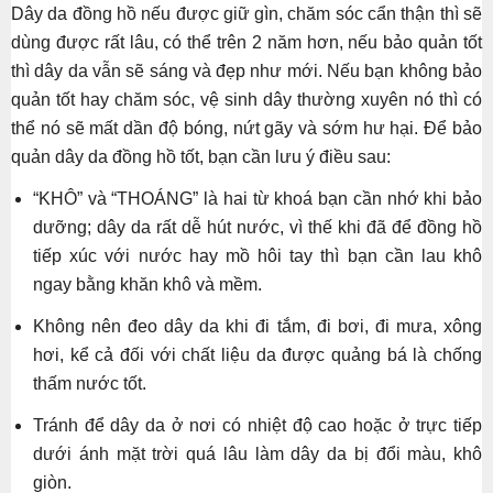
Dây da đồng hồ nếu được giữ gìn, chăm sóc cẩn thận thì sẽ
dùng được rất lâu, có thể trên 2 năm hơn, nếu bảo quản tốt
thì dây da vẫn sẽ sáng và đẹp như mới. Nếu bạn không bảo
quản tốt hay chăm sóc, vệ sinh dây thường xuyên nó thì có
thể nó sẽ mất dần độ bóng, nứt gãy và sớm hư hại. Để bảo
quản dây da đồng hồ tốt, bạn cần lưu ý điều sau:
“KHÔ” và “THOÁNG” là hai từ khoá bạn cần nhớ khi bảo
dưỡng; dây da rất dễ hút nước, vì thế khi đã để đồng hồ
tiếp xúc với nước hay mồ hôi tay thì bạn cần lau khô
ngay bằng khăn khô và mềm.
Không nên đeo dây da khi đi tắm, đi bơi, đi mưa, xông
hơi, kể cả đối với chất liệu da được quảng bá là chống
thấm nước tốt.
Tránh để dây da ở nơi có nhiệt độ cao hoặc ở trực tiếp
dưới ánh mặt trời quá lâu làm dây da bị đổi màu, khô
giòn.