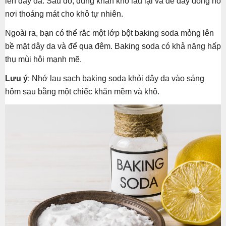
lên dây da. Sau đó, dùng khăn khô lau lại và để dây đồng hồ
nơi thoáng mát cho khô tự nhiên.
Ngoài ra, bạn có thể rắc một lớp bột baking soda mỏng lên
bề mặt dây da và để qua đêm. Baking soda có khả năng hấp
thụ mùi hôi mạnh mẽ.
Lưu ý
: Nhớ lau sạch baking soda khỏi dây da vào sáng
hôm sau bằng một chiếc khăn mềm và khô.