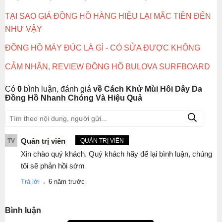
TẠI SAO GIÁ ĐỒNG HỒ HÀNG HIỆU LẠI MẮC TIỀN ĐẾN
NHƯ VẬY
ĐỒNG HỒ MÁY ĐÚC LÀ GÌ - CÓ SỬA ĐƯỢC KHÔNG
CẢM NHẬN, REVIEW ĐỒNG HỒ BULOVA SURFBOARD
Có
0
bình luận, đánh giá
về Cách Khử Mùi Hôi Dây Da
Đồng Hồ Nhanh Chóng Và Hiệu Quả
Quản trị viên
TV
QUẢN TRỊ VIÊN
Xin chào quý khách. Quý khách hãy để lại bình luận, chúng
tôi sẽ phản hồi sớm
.
Trả lời
6 năm trước
Bình luận