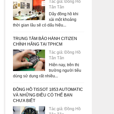
Tác giả: Đồng Hồ
Tân Tân
Dây đồng hồ khi
xài một khoảng
thời gian lâu sẽ có dấu hiệu...
TRUNG TÂM BẢO HÀNH CITIZEN
CHÍNH HÃNG TẠI TPHCM
Tác giả: Đồng Hồ
Tân Tân
Hiện nay, trên thị
trường người tiêu
dùng sử dụng rất nhiều...
ĐỒNG HỒ TISSOT 1853 AUTOMATIC
VÀ NHỮNG ĐIỀU CÓ THỂ BẠN
CHƯA BIẾT
Tác giả: Đồng Hồ