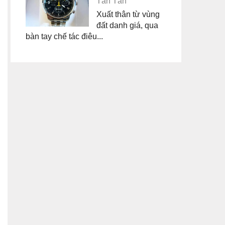
Tân Tân
Xuất thân từ vùng
đất danh giá, qua
bàn tay chế tác điêu...