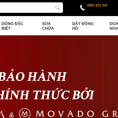
0983 831 547
DÒNG ĐẶC
SỬA
DÂY ĐỒNG
DO
BIỆT
CHỮA
HỒ
NGH