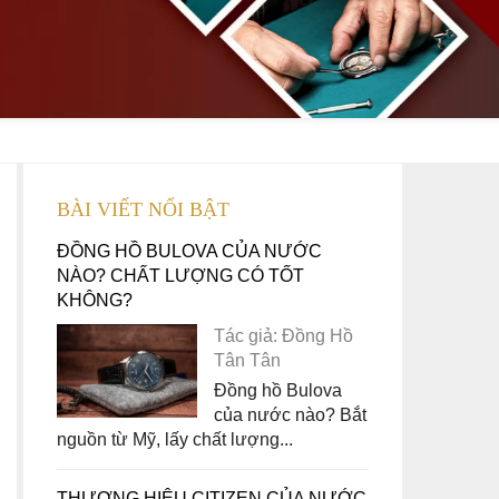
BÀI VIẾT NỔI BẬT
ĐỒNG HỒ BULOVA CỦA NƯỚC
NÀO? CHẤT LƯỢNG CÓ TỐT
KHÔNG?
Tác giả: Đồng Hồ
Tân Tân
Đồng hồ Bulova
của nước nào? Bắt
nguồn từ Mỹ, lấy chất lượng...
THƯƠNG HIỆU CITIZEN CỦA NƯỚC