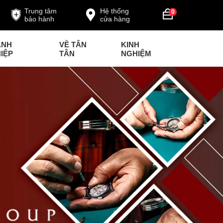
Trung tâm
Hệ thống
0
bảo hành
cửa hàng
ANH
VỀ TÂN
KINH
IỆP
TÂN
NGHIỆM