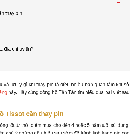
-
ần thay pin
c địa chỉ uy tín?
 và lưu ý gì khi thay pin là điều nhiều bạn quan tâm khi sở
iếng
này. Hãy cùng đồng hồ Tân Tân tìm hiểu qua bài viết sau
ồ Tissot cần thay pin
ộng tốt từ thời điểm mua cho đến 4 hoặc 5 năm tuổi sử dụng.
ên chú ý những dấu hiệu sau sớm để tránh tình trạng pin cạn