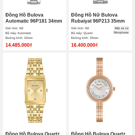
Đồng Hồ Bulova
Đồng Hồ Nữ Bulova
Automatic 96P181 34mm
Rubaiyat 96P213 35mm
Nữ
Giới tính: Nữ
Giới tính: Nữ
Mặt xà cừ
Moophase
Bộ máy: Automatic
Bộ máy: Quartz
Đường kính: 34mm
Đường kính: 35mm
14.485.000₫
16.400.000₫
Đồng Hồ Bulova Quartz
Đồng Hồ Bulova Quartz