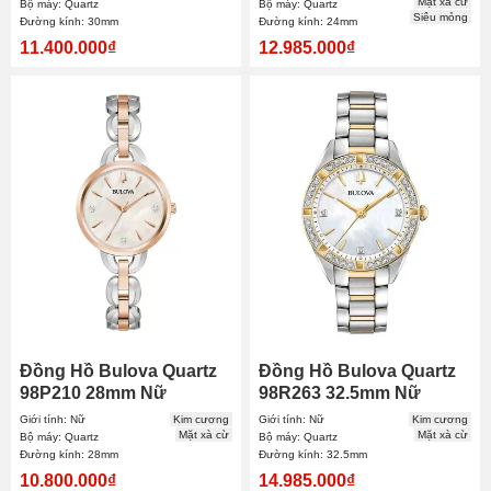
Mặt xà cừ
Bộ máy: Quartz
Bộ máy: Quartz
Siêu mỏng
Đường kính: 30mm
Đường kính: 24mm
11.400.000₫
12.985.000₫
Đồng Hồ Bulova Quartz
Đồng Hồ Bulova Quartz
98P210 28mm Nữ
98R263 32.5mm Nữ
Giới tính: Nữ
Kim cương
Giới tính: Nữ
Kim cương
Mặt xà cừ
Mặt xà cừ
Bộ máy: Quartz
Bộ máy: Quartz
Đường kính: 28mm
Đường kính: 32.5mm
10.800.000₫
14.985.000₫