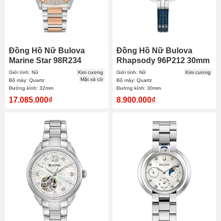
Đồng Hồ Nữ Bulova
Đồng Hồ Nữ Bulova
Marine Star 98R234
Rhapsody 96P212 30mm
32mm
Giới tính: Nữ
Kim cương
Giới tính: Nữ
Kim cương
Mặt xà cừ
Bộ máy: Quartz
Bộ máy: Quartz
Đường kính: 32mm
Đường kính: 30mm
17.085.000₫
8.900.000₫