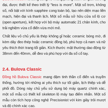
đại, được thiết kế theo triết lý “less is more”. Mặt số trơn, không
số, nổi bật với kính sapphire cong toàn bộ, tạo nên diện mạo liền
mạch, hiện đại và thanh lịch. Một số mẫu sở hữu cửa sổ lộ cơ
(open aperture), kết hợp với bộ máy automatic 21 chân kính, cho
trải nghiệm vừa cổ điển vừa mới mẻ.
Chất liệu vỏ chủ yếu là thép không gỉ hoặc ceramic bóng mờ, đi
kèm dây đeo thép hoặc ceramic đồng bộ, phù hợp cả nam và nữ
yêu thích thời trang tối giản. Kích thước mặt thường dao động từ
38mm đến 40mm, dễ đeo và phù hợp với đa số cổ tay.
2.4. Bulova Classic
Đồng hồ Bulova Classic
mang đậm tinh thần cổ điển và truyền
thống, hướng tới những ai yêu thích sự tối giản, lịch thiệp và dễ
phối đồ. Dòng này chủ yếu sử dụng bộ máy quartz chính xác,
một số mẫu có thiết kế skeleton lộ máy tạo điểm nhấn. Một số
mẫu còn tích hợp công nghệ Precisionist với kim giây trôi mượt
và độ chính xác cao.