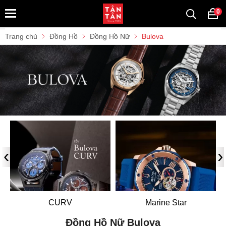
0
Trang chủ
Đồng Hồ
Đồng Hồ Nữ
Bulova
‹
›
CURV
Marine Star
Đồng Hồ Nữ Bulova