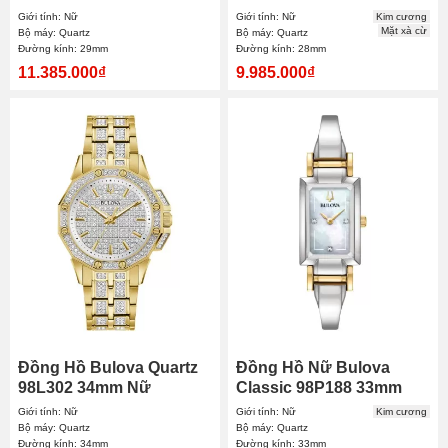
29mm
Giới tính: Nữ
Giới tính: Nữ
Kim cương
Mặt xà cừ
Bộ máy: Quartz
Bộ máy: Quartz
Đường kính: 29mm
Đường kính: 28mm
11.385.000₫
9.985.000₫
Đồng Hồ Bulova Quartz
Đồng Hồ Nữ Bulova
98L302 34mm Nữ
Classic 98P188 33mm
Giới tính: Nữ
Giới tính: Nữ
Kim cương
Bộ máy: Quartz
Bộ máy: Quartz
Đường kính: 34mm
Đường kính: 33mm