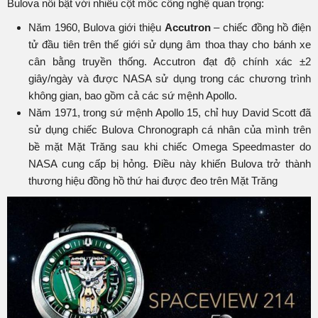
Bulova nổi bật với nhiều cột mốc công nghệ quan trọng:​
Năm 1960, Bulova giới thiệu
Accutron
– chiếc đồng hồ điện
tử đầu tiên trên thế giới sử dụng âm thoa thay cho bánh xe
cân bằng truyền thống. Accutron đạt độ chính xác ±2
giây/ngày và được NASA sử dụng trong các chương trình
không gian, bao gồm cả các sứ mệnh Apollo.​
Năm 1971, trong sứ mệnh Apollo 15, chỉ huy David Scott đã
sử dụng chiếc Bulova Chronograph cá nhân của mình trên
bề mặt Mặt Trăng sau khi chiếc Omega Speedmaster do
NASA cung cấp bị hỏng. Điều này khiến Bulova trở thành
thương hiệu đồng hồ thứ hai được đeo trên Mặt Trăng