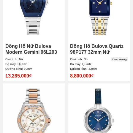
Đồng Hồ Nữ Bulova
Đồng Hồ Bulova Quartz
Modern Gemini 96L293
98P177 32mm Nữ
30mm
Giới tính: Nữ
Giới tính: Nữ
Kim cương
Bộ máy: Quartz
Bộ máy: Quartz
Đường kính: 30mm
Đường kính: 32mm
13.285.000₫
8.800.000₫