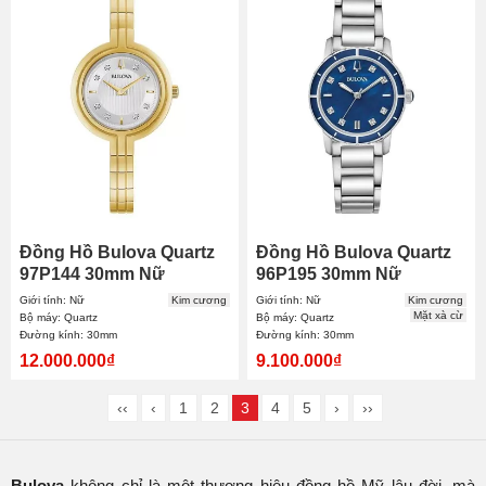
Đồng Hồ Bulova Quartz
Đồng Hồ Bulova Quartz
97P144 30mm Nữ
96P195 30mm Nữ
Giới tính: Nữ
Kim cương
Giới tính: Nữ
Kim cương
Mặt xà cừ
Bộ máy: Quartz
Bộ máy: Quartz
Đường kính: 30mm
Đường kính: 30mm
12.000.000₫
9.100.000₫
‹‹
‹
1
2
3
4
5
›
››
Bulova
không chỉ là một thương hiệu đồng hồ Mỹ lâu đời, mà