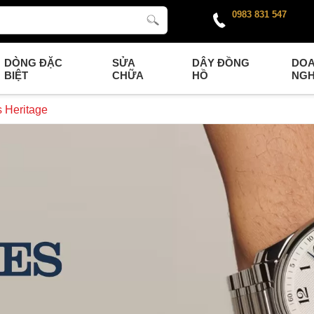
0983 831 547
DÒNG ĐẶC
SỬA
DÂY ĐỒNG
DO
BIỆT
CHỮA
HỒ
NGH
 Heritage