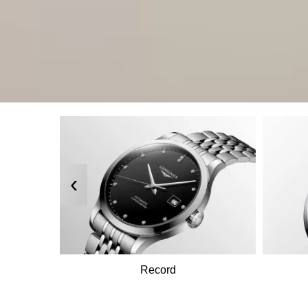
‹
Record