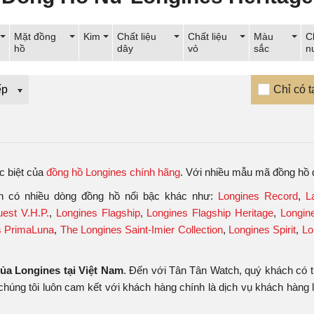
Mặt đồng
Kim
Chất liệu
Chất liệu
Màu
C
hồ
dây
vỏ
sắc
n
Chỉ có t
c biệt của
đồng hồ Longines chính hãng
. Với nhiều mẫu mã đồng hồ
òn có nhiều dòng đồng hồ nổi bậc khác như:
Longines Record
,
L
est V.H.P.
,
Longines Flagship
,
Longines Flagship Heritage
,
Longin
s PrimaLuna
,
The Longines Saint-Imier Collection
,
Longines Spirit
,
Lo
của Longines tại Việt Nam
. Đến với Tân Tân Watch, quý khách có t
 chúng tôi luôn cam kết với khách hàng chính là dịch vụ khách hàng l