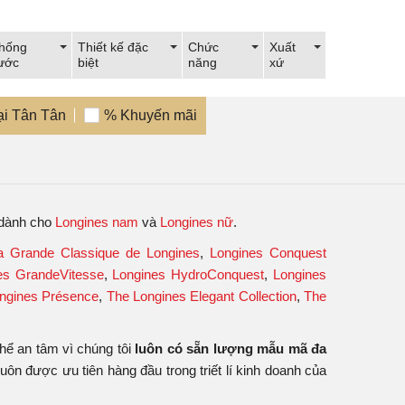
hống
Thiết kế đặc
Chức
Xuất
ước
biệt
năng
xứ
ại Tân Tân
% Khuyến mãi
 dành cho
Longines nam
và
Longines nữ
.
a Grande Classique de Longines
,
Longines Conquest
es GrandeVitesse
,
Longines HydroConquest
,
Longines
ngines Présence
,
The Longines Elegant Collection
,
The
hể an tâm vì chúng tôi
luôn có sẵn lượng mẫu mã đa
uôn được ưu tiên hàng đầu trong triết lí kinh doanh của