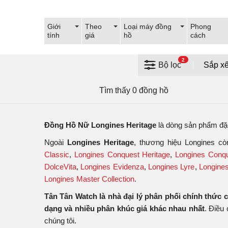
Giới
Theo
Loại máy đồng
Phong
tính
giá
hồ
cách
2
Bộ lọc
Tìm thấy 0 đồng hồ
Đồng Hồ Nữ Longines Heritage
là dòng sản phẩm đặ
Ngoài
Longines Heritage
, thương hiệu Longines c
Classic
,
Longines Conquest Heritage
,
Longines Conqu
DolceVita
,
Longines Evidenza
,
Longines Lyre
,
Longine
Longines Master Collection
.
Tân Tân Watch là nhà đại lý phân phối chính thức 
dạng và nhiều phân khúc giá khác nhau nhất
. Điều
chúng tôi.