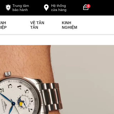
Trung tâm
Hệ thống
0
bảo hành
cửa hàng
ANH
VỀ TÂN
KINH
IỆP
TÂN
NGHIỆM