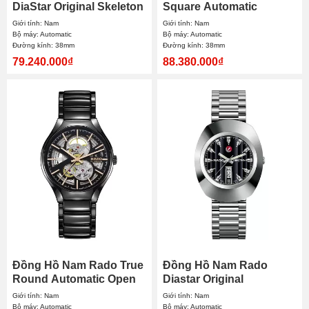
DiaStar Original Skeleton
Square Automatic
R12164153 38mm
Skeleton R27124162
Giới tính: Nam
Giới tính: Nam
38mm
Bộ máy: Automatic
Bộ máy: Automatic
Đường kính: 38mm
Đường kính: 38mm
79.240.000₫
88.380.000₫
Đồng Hồ Nam Rado True
Đồng Hồ Nam Rado
Round Automatic Open
Diastar Original
Heart R27100162 40mm
Automatic R12408623
Giới tính: Nam
Giới tính: Nam
35mm
Bộ máy: Automatic
Bộ máy: Automatic