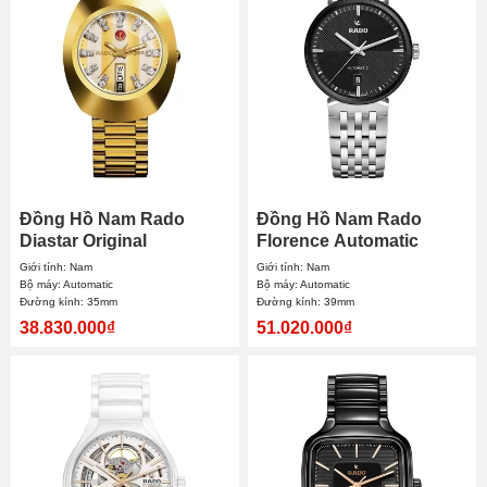
Đồng Hồ Nam Rado
Đồng Hồ Nam Rado
Diastar Original
Florence Automatic
Automatic R12413803
R48903153 39mm
Giới tính: Nam
Giới tính: Nam
35mm
Bộ máy: Automatic
Bộ máy: Automatic
Đường kính: 35mm
Đường kính: 39mm
38.830.000₫
51.020.000₫