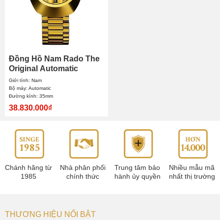
Đồng Hồ Nam Rado The
Original Automatic
R12413493 35mm
Giới tính: Nam
Bộ máy: Automatic
Đường kính: 35mm
38.830.000₫
Chánh hãng từ
Nhà phân phối
Trung tâm bảo
Nhiều mẫu mã
1985
chính thức
hành ủy quyền
nhất thị trường
THƯƠNG HIỆU NỔI BẬT