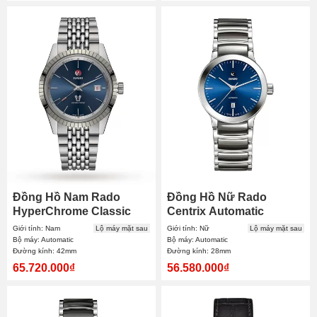
Đồng Hồ Nam Rado
Đồng Hồ Nữ Rado
HyperChrome Classic
Centrix Automatic
Automatic R33101203
R30011202 28mm
Giới tính: Nam
Lộ máy mặt sau
Giới tính: Nữ
Lộ máy mặt sau
42mm
Bộ máy: Automatic
Bộ máy: Automatic
Đường kính: 42mm
Đường kính: 28mm
65.720.000₫
56.580.000₫