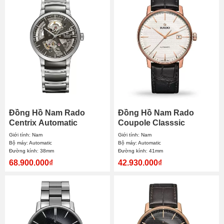
Đồng Hồ Nam Rado
Đồng Hồ Nam Rado
Centrix Automatic
Coupole Classsic
R30179114 38mm
Automatic R22877025
Giới tính: Nam
Giới tính: Nam
41mm
Bộ máy: Automatic
Bộ máy: Automatic
Đường kính: 38mm
Đường kính: 41mm
68.900.000₫
42.930.000₫