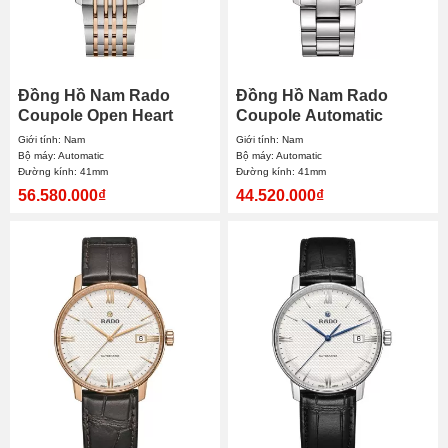
Đồng Hồ Nam Rado
Đồng Hồ Nam Rado
Coupole Open Heart
Coupole Automatic
Automatic R22894163
R22876013 41mm
Giới tính: Nam
Giới tính: Nam
41mm
Bộ máy: Automatic
Bộ máy: Automatic
Đường kính: 41mm
Đường kính: 41mm
56.580.000₫
44.520.000₫