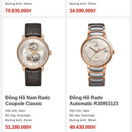
Đường kính: 40mm
Đường kính: 35mm
70.630.000₫
34.590.000₫
Đồng Hồ Nam Rado
Đồng Hồ Rado
Coupole Classic
Automatic R30953123
Automatic R22895025
38mm Nam
Giới tính: Nam
Giới tính: Nam
41mm
Bộ máy: Automatic
Bộ máy: Automatic
Đường kính: 41mm
Đường kính: 38mm
51.280.000₫
49.430.000₫