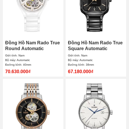
Đồng Hồ Nam Rado True
Đồng Hồ Nam Rado True
Round Automatic
Square Automatic
R27106922 40mm
R27078172 38mm
Giới tính: Nam
Giới tính: Nam
Bộ máy: Automatic
Bộ máy: Automatic
Đường kính: 40mm
Đường kính: 38mm
70.630.000₫
67.180.000₫