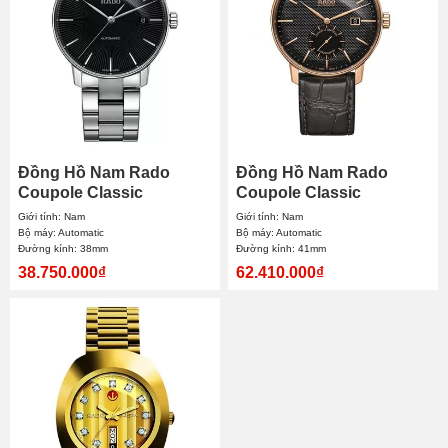
Đồng Hồ Nam Rado
Đồng Hồ Nam Rado
Coupole Classic
Coupole Classic
Automatic R22860153
Automatic R22881165
Giới tính: Nam
Giới tính: Nam
38mm
41mm
Bộ máy: Automatic
Bộ máy: Automatic
Đường kính: 38mm
Đường kính: 41mm
38.750.000₫
62.410.000₫