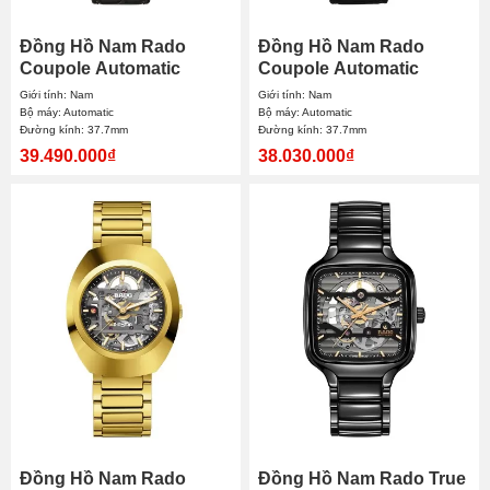
Đồng Hồ Nam Rado
Đồng Hồ Nam Rado
Coupole Automatic
Coupole Automatic
R22861065 37.7mm
R22860075 37.7mm
Giới tính: Nam
Giới tính: Nam
Bộ máy: Automatic
Bộ máy: Automatic
Đường kính: 37.7mm
Đường kính: 37.7mm
39.490.000₫
38.030.000₫
Đồng Hồ Nam Rado
Đồng Hồ Nam Rado True