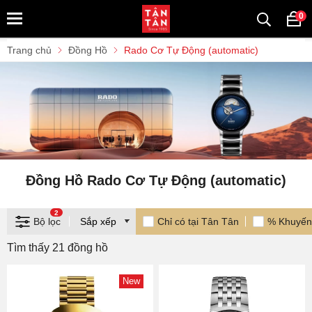
0
Trang chủ
Đồng Hồ
Rado Cơ Tự Động (automatic)
Đồng Hồ Rado Cơ Tự Động (automatic)
2
Bộ lọc
Chỉ có tại Tân Tân
% Khuyến
Tìm thấy 21 đồng hồ
New