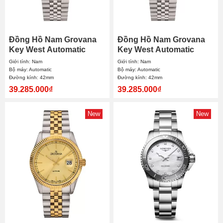
Đồng Hồ Nam Grovana
Đồng Hồ Nam Grovana
Key West Automatic
Key West Automatic
1571.2229 42mm
1571.2228 42mm
Giới tính: Nam
Giới tính: Nam
Bộ máy: Automatic
Bộ máy: Automatic
Đường kính: 42mm
Đường kính: 42mm
39.285.000₫
39.285.000₫
New
New