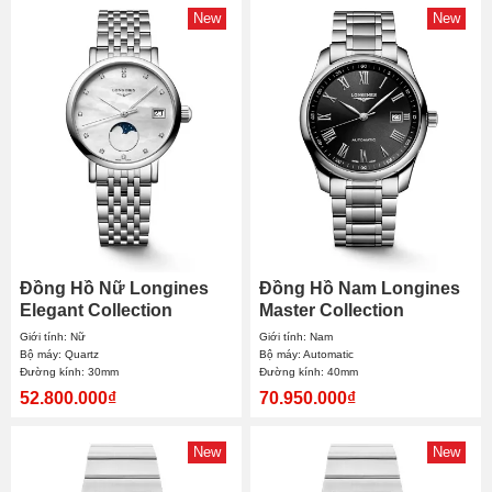
New
New
Đồng Hồ Nữ Longines
Đồng Hồ Nam Longines
Elegant Collection
Master Collection
Moonphase L4.330.4.87.6
L2.793.4.59.6 40mm
Giới tính: Nữ
Giới tính: Nam
30mm
Bộ máy: Quartz
Bộ máy: Automatic
Đường kính: 30mm
Đường kính: 40mm
52.800.000₫
70.950.000₫
New
New