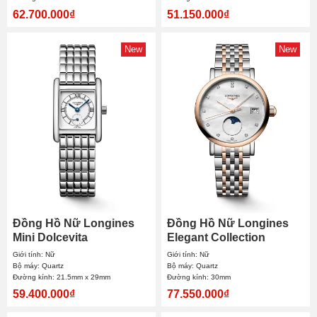
62.700.000₫
51.150.000₫
New
New
Đồng Hồ Nữ Longines
Đồng Hồ Nữ Longines
Mini Dolcevita
Elegant Collection
L5.200.4.75.6 21.5x29mm
Moonphase L4.330.5.87.7
Giới tính: Nữ
Giới tính: Nữ
30mm
Bộ máy: Quartz
Bộ máy: Quartz
Đường kính: 21.5mm x 29mm
Đường kính: 30mm
59.400.000₫
77.550.000₫