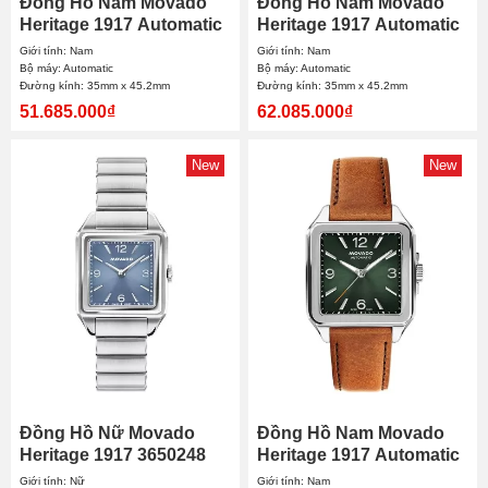
Đồng Hồ Nam Movado
Đồng Hồ Nam Movado
Heritage 1917 Automatic
Heritage 1917 Automatic
3650254 35mmx45.2mm
3650255 35mmx45.2mm
Giới tính: Nam
Giới tính: Nam
Bộ máy: Automatic
Bộ máy: Automatic
Đường kính: 35mm x 45.2mm
Đường kính: 35mm x 45.2mm
51.685.000₫
62.085.000₫
New
New
Đồng Hồ Nữ Movado
Đồng Hồ Nam Movado
Heritage 1917 3650248
Heritage 1917 Automatic
25mmx34.1mm
3650253 35mmx45.2mm
Giới tính: Nữ
Giới tính: Nam