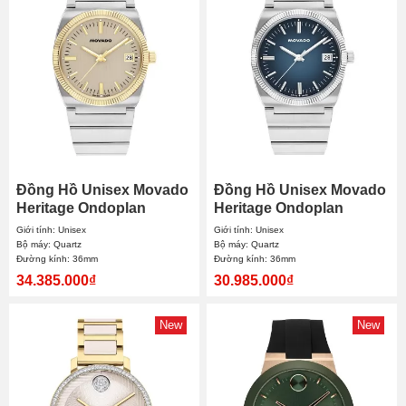
Đồng Hồ Unisex Movado
Đồng Hồ Unisex Movado
Heritage Ondoplan
Heritage Ondoplan
3650216 36mm
3650215 36mm
Giới tính: Unisex
Giới tính: Unisex
Bộ máy: Quartz
Bộ máy: Quartz
Đường kính: 36mm
Đường kính: 36mm
34.385.000₫
30.985.000₫
New
New