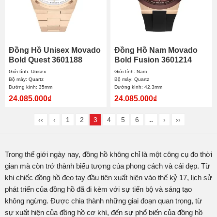
Đồng Hồ Unisex Movado
Đồng Hồ Nam Movado
Bold Quest 3601188
Bold Fusion 3601214
35mm
42.3mm
Giới tính: Unisex
Giới tính: Nam
Bộ máy: Quartz
Bộ máy: Quartz
Đường kính: 35mm
Đường kính: 42.3mm
24.085.000₫
24.085.000₫
‹‹
‹
1
2
3
4
5
6
..
›
››
Trong thế giới ngày nay, đồng hồ không chỉ là một công cụ đo thời
gian mà còn trở thành biểu tượng của phong cách và cái đẹp. Từ
khi chiếc đồng hồ đeo tay đầu tiên xuất hiện vào thế kỷ 17, lịch sử
phát triển của đồng hồ đã đi kèm với sự tiến bộ và sáng tạo
không ngừng. Được chia thành những giai đoạn quan trọng, từ
sự xuất hiện của đồng hồ cơ khí, đến sự phổ biến của đồng hồ