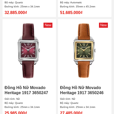
Bộ máy: Quartz
Bộ máy: Automatic
Đường kính: 25mm x 34.1mm
Đường kính: 35mm x 45.2mm
32.885.000₫
51.685.000₫
New
New
Đồng Hồ Nữ Movado
Đồng Hồ Nữ Movado
Heritage 1917 3650247
Heritage 1917 3650246
25mmx34.1mm
25mmx34.1mm
Giới tính: Nữ
Giới tính: Nữ
Bộ máy: Quartz
Bộ máy: Quartz
Đường kính: 25mm x 34.1mm
Đường kính: 25mm x 34.1mm
25.985.000₫
27.485.000₫