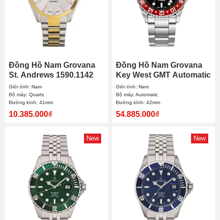
Đồng Hồ Nam Grovana
Đồng Hồ Nam Grovana
St. Andrews 1590.1142
Key West GMT Automatic
41mm
1572.2135 42mm
Giới tính: Nam
Giới tính: Nam
Bộ máy: Quartz
Bộ máy: Automatic
Đường kính: 41mm
Đường kính: 42mm
10.385.000₫
54.885.000₫
New
New