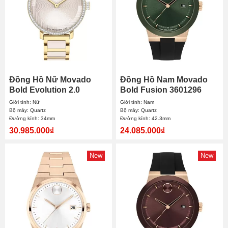
Đồng Hồ Nữ Movado
Đồng Hồ Nam Movado
Bold Evolution 2.0
Bold Fusion 3601296
3601301 34mm
42.3mm
Giới tính: Nữ
Giới tính: Nam
Bộ máy: Quartz
Bộ máy: Quartz
Đường kính: 34mm
Đường kính: 42.3mm
30.985.000₫
24.085.000₫
New
New