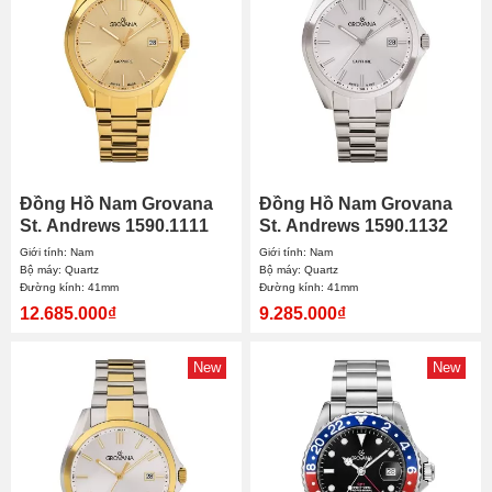
Đồng Hồ Nam Grovana
Đồng Hồ Nam Grovana
St. Andrews 1590.1111
St. Andrews 1590.1132
41mm
41mm
Giới tính: Nam
Giới tính: Nam
Bộ máy: Quartz
Bộ máy: Quartz
Đường kính: 41mm
Đường kính: 41mm
12.685.000₫
9.285.000₫
New
New