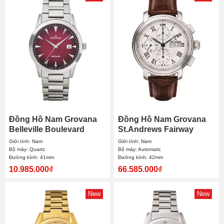
Đồng Hồ Nam Grovana
Đồng Hồ Nam Grovana
Belleville Boulevard
St.Andrews Fairway
1767.1136 41mm
Chronograph Automatic
Giới tính: Nam
Giới tính: Nam
1703.6538 42mm
Bộ máy: Quartz
Bộ máy: Automatic
Đường kính: 41mm
Đường kính: 42mm
10.985.000₫
66.585.000₫
New
New