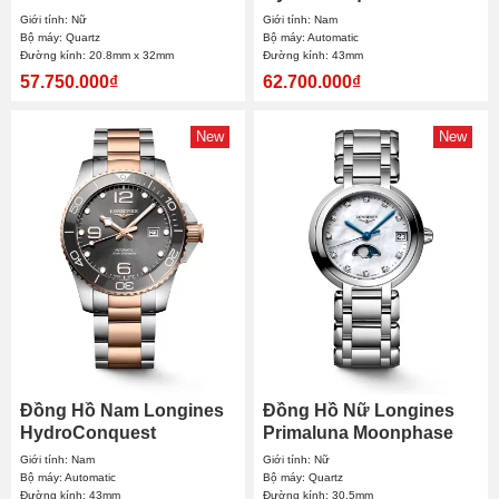
20.8x32mm
L3.782.3.98.7 43mm
Giới tính: Nữ
Giới tính: Nam
Bộ máy: Quartz
Bộ máy: Automatic
Đường kính: 20.8mm x 32mm
Đường kính: 43mm
57.750.000₫
62.700.000₫
New
New
Đồng Hồ Nam Longines
Đồng Hồ Nữ Longines
HydroConquest
Primaluna Moonphase
L3.782.3.78.7 43mm
L8.115.4.87.6 30.5mm
Giới tính: Nam
Giới tính: Nữ
Bộ máy: Automatic
Bộ máy: Quartz
Đường kính: 43mm
Đường kính: 30.5mm