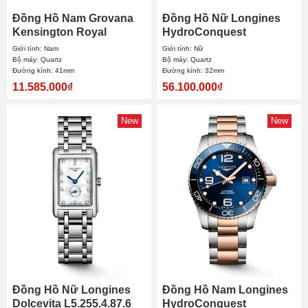
Đồng Hồ Nam Grovana
Đồng Hồ Nữ Longines
Kensington Royal
HydroConquest
1542.1141 41mm
L3.370.4.87.6 32mm
Giới tính: Nam
Giới tính: Nữ
Bộ máy: Quartz
Bộ máy: Quartz
Đường kính: 41mm
Đường kính: 32mm
11.585.000₫
56.100.000₫
New
New
Đồng Hồ Nữ Longines
Đồng Hồ Nam Longines
Dolcevita L5.255.4.87.6
HydroConquest