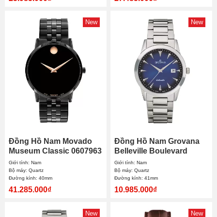
New
New
Đồng Hồ Nam Movado
Đồng Hồ Nam Grovana
Museum Classic 0607963
Belleville Boulevard
40mm
1767.1135 41mm
Giới tính: Nam
Giới tính: Nam
Bộ máy: Quartz
Bộ máy: Quartz
Đường kính: 40mm
Đường kính: 41mm
41.285.000₫
10.985.000₫
New
New