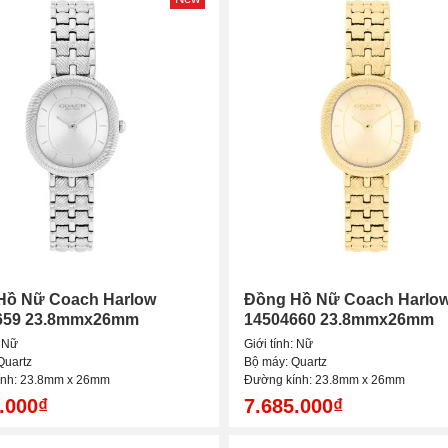
Hồ Nữ Coach Harlow
Đồng Hồ Nữ Coach Harlo
659 23.8mmx26mm
14504660 23.8mmx26mm
: Nữ
Giới tính: Nữ
Quartz
Bộ máy: Quartz
ính: 23.8mm x 26mm
Đường kính: 23.8mm x 26mm
.000₫
7.685.000₫