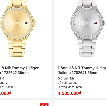
Hồ Nữ Tommy Hilfiger
Đồng Hồ Nữ Tommy Hilfig
te 1782642 36mm
Juliette 1782641 36mm
: Nữ
Giới tính: Nữ
Quartz
Bộ máy: Quartz
ính: 36mm
Đường kính: 36mm
.000₫
4.585.000₫
New