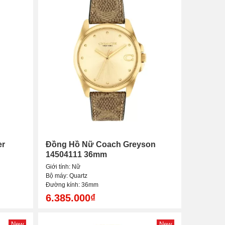
er
Đồng Hồ Nữ Coach Greyson
14504111 36mm
Giới tính: Nữ
Bộ máy: Quartz
Đường kính: 36mm
6.385.000₫
New
New