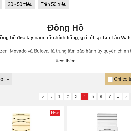
20 - 50 triệu
Trên 50 triệu
Đồng Hồ
ồng hồ đeo tay nam nữ chính hãng, giá tốt tại Tân Tân Wat
izen, Movado và Bulova; là trung tâm bảo hành ủy quyền chính
izen
,
Movado
,
Bulova
,
Scuderia Ferrari
,
Lacoste
,
Tommy Hilfig
Xem thêm
ngines
,
Tissot
,
Rado
,
Calvin Klein
,... và các thương hiệu đồng 
Chỉ có t
000 mẫu mã
đồng hồ đeo tay chính hãng
khác nhau. Các Showr
 đồng hồ tại Showroom.
‹‹
‹
1
2
3
4
5
6
7
..
›
New