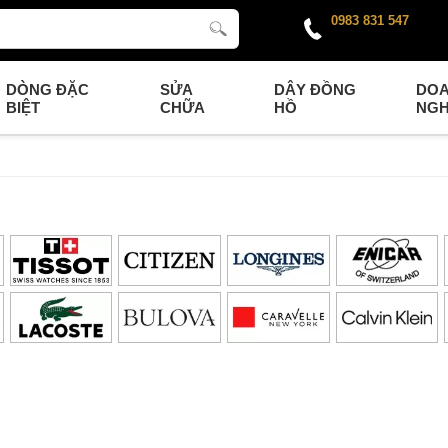
0983 831 547
DÒNG ĐẶC
SỬA
DÂY ĐỒNG
DO
BIỆT
CHỮA
HỒ
NGH