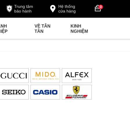
Trung tâm
Hệ thống
0
bảo hành
cửa hàng
ANH
VỀ TÂN
KINH
IỆP
TÂN
NGHIỆM