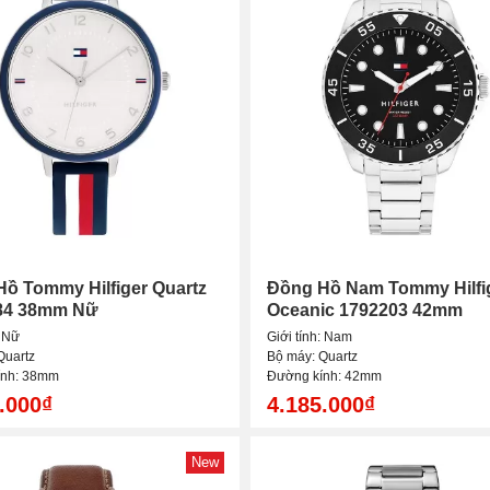
ồ Tommy Hilfiger Quartz
Đồng Hồ Nam Tommy Hilfi
84 38mm Nữ
Oceanic 1792203 42mm
: Nữ
Giới tính: Nam
Quartz
Bộ máy: Quartz
ính: 38mm
Đường kính: 42mm
.000₫
4.185.000₫
New