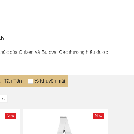
ch
 thức của Citizen và Bulova. Các thương hiệu được
er
và
Coach
. Chúng tôi còn là đại lý phân phối các
hồ nổi tiếng khác như
Casio
,
Seiko
,
Caravelle
,...
ại Tân Tân
% Khuyến mãi
oom được bài trí sang trọng nhằm nâng cao trải
››
New
New