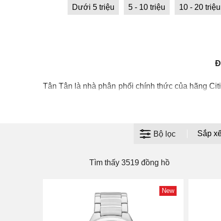
Dưới 5 triệu
5 - 10 triệu
10 - 20 triệu
Đ
Tân Tân là nhà phân phối chính thức của hãng Cit
phân phối chính thức bởi Tân Tân Watch gồm
Cit
dòng đồng hồ Thụy Sĩ chính hãng như
đồng hồ Lo
Bộ lọc
Đồng Hồ Tân Tân có 20 Showroom với hơn 14.
nghiệm của khách hàng khi tham quan và mua sắm
Tìm thấy 3519 đồng hồ
New