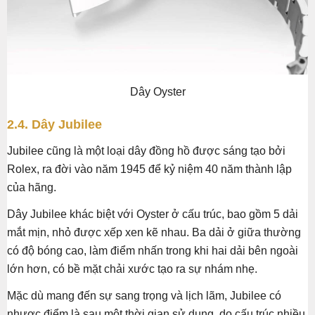
Dây Oyster
2.4. Dây Jubilee
Jubilee cũng là một loại dây đồng hồ được sáng tạo bởi
Rolex, ra đời vào năm 1945 để kỷ niệm 40 năm thành lập
của hãng.
Dây Jubilee khác biệt với Oyster ở cấu trúc, bao gồm 5 dải
mắt mịn, nhỏ được xếp xen kẽ nhau. Ba dải ở giữa thường
có độ bóng cao, làm điểm nhấn trong khi hai dải bên ngoài
lớn hơn, có bề mặt chải xước tạo ra sự nhám nhẹ.
Mặc dù mang đến sự sang trọng và lịch lãm, Jubilee có
nhược điểm là sau một thời gian sử dụng, do cấu trúc nhiều